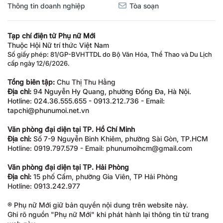
Thông tin doanh nghiệp
Tòa soạn
Tạp chí điện tử Phụ nữ Mới
Thuộc Hội Nữ trí thức Việt Nam
Số giấy phép: 81/GP-BVHTTDL do Bộ Văn Hóa, Thể Thao và Du Lịch
cấp ngày 12/6/2026.
Tổng biên tập:
Chu Thị Thu Hằng
Địa chỉ:
94 Nguyễn Hy Quang, phường Đống Đa, Hà Nội.
Hotline: 024.36.555.655 - 0913.212.736 - Email:
tapchi@phunumoi.net.vn
Văn phòng đại diện tại TP. Hồ Chí Minh
Địa chỉ:
Số 7-9 Nguyễn Bỉnh Khiêm, phường Sài Gòn, TP.HCM
Hotline: 0919.797.579 - Email: phunumoihcm@gmail.com
Văn phòng đại diện tại TP. Hải Phòng
Địa chỉ:
15 phố Cấm, phường Gia Viên, TP Hải Phòng
Hotline: 0913.242.977
® Phụ nữ Mới giữ bản quyền nội dung trên website này.
Ghi rõ nguồn "Phụ nữ Mới" khi phát hành lại thông tin từ trang
web này.