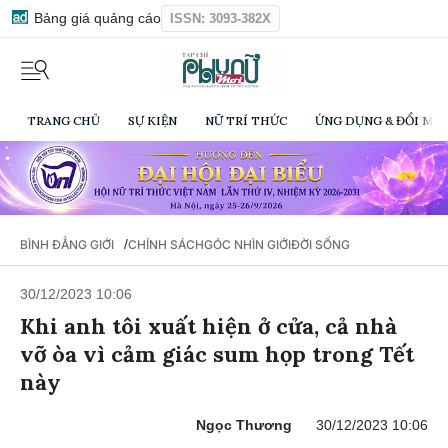
Bảng giá quảng cáo
ISSN: 3093-382X
TRANG CHỦ
SỰ KIỆN
NỮ TRÍ THỨC
ỨNG DỤNG & ĐỔI MỚI
/
BÌNH ĐẲNG GIỚI
CHÍNH SÁCH
GÓC NHÌN GIỚI
ĐỜI SỐNG
30/12/2023 10:06
Khi anh tôi xuất hiện ở cửa, cả nhà
vỡ òa vì cảm giác sum họp trong Tết
này
Ngọc Thương
30/12/2023 10:06