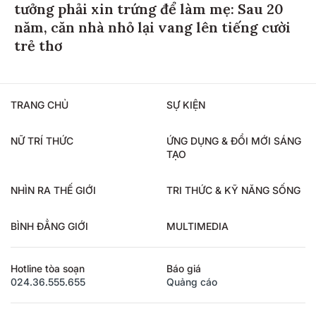
tưởng phải xin trứng để làm mẹ: Sau 20
năm, căn nhà nhỏ lại vang lên tiếng cười
trẻ thơ
TRANG CHỦ
SỰ KIỆN
NỮ TRÍ THỨC
ỨNG DỤNG & ĐỔI MỚI SÁNG
TẠO
NHÌN RA THẾ GIỚI
TRI THỨC & KỸ NĂNG SỐNG
BÌNH ĐẲNG GIỚI
MULTIMEDIA
Hotline tòa soạn
Báo giá
024.36.555.655
Quảng cáo