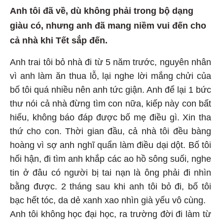
Anh tôi đã về, dù không phải trong bộ dạng
giàu có, nhưng anh đã mang niềm vui đến cho
cả nhà khi Tết sắp đến.
Anh trai tôi bỏ nhà đi từ 5 năm trước, nguyên nhân
vì anh làm ăn thua lỗ, lại nghe lời mắng chửi của
bố tôi quá nhiều nên anh tức giận. Anh để lại 1 bức
thư nói cả nhà đừng tìm con nữa, kiếp này con bất
hiếu, không báo đáp được bố mẹ điều gì. Xin tha
thứ cho con. Thời gian đầu, cả nhà tôi đều bàng
hoàng vì sợ anh nghĩ quẩn làm điều dại dột. Bố tôi
hối hận, đi tìm anh khắp các ao hồ sông suối, nghe
tin ở đâu có người bị tai nạn là ông phải đi nhìn
bằng được. 2 tháng sau khi anh tôi bỏ đi, bố tôi
bạc hết tóc, da dẻ xanh xao nhìn già yếu vô cùng.
Anh tôi không học đại học, ra trường đời đi làm từ