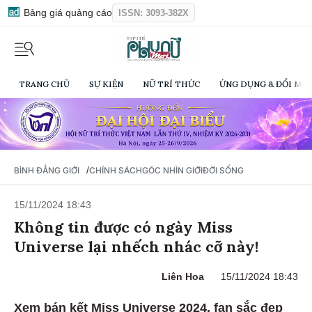
Bảng giá quảng cáo
ISSN: 3093-382X
TRANG CHỦ
SỰ KIỆN
NỮ TRÍ THỨC
ỨNG DỤNG & ĐỔI MỚI
/
BÌNH ĐẲNG GIỚI
CHÍNH SÁCH
GÓC NHÌN GIỚI
ĐỜI SỐNG
15/11/2024 18:43
Không tin được có ngày Miss
Universe lại nhếch nhác cỡ này!
Liên Hoa
15/11/2024 18:43
Xem bán kết Miss Universe 2024, fan sắc đẹp