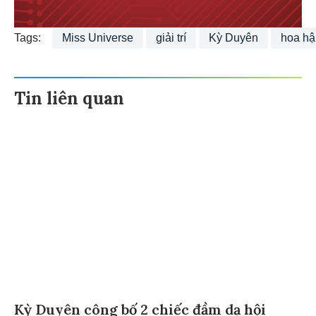
Tags:
Miss Universe
giải trí
Kỳ Duyên
hoa hậ
Tin liên quan
Kỳ Duyên công bố 2 chiếc đầm dạ hội