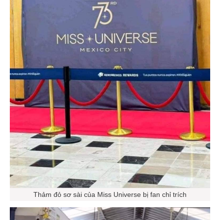
Thảm đỏ sơ sài của Miss Universe bị fan chỉ trích