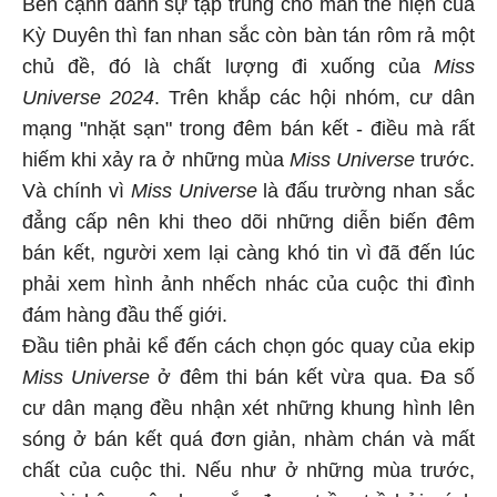
Bên cạnh dành sự tập trung cho màn thể hiện của
Kỳ Duyên thì fan nhan sắc còn bàn tán rôm rả một
chủ đề, đó là chất lượng đi xuống của
Miss
Universe 2024
. Trên khắp các hội nhóm, cư dân
mạng "nhặt sạn" trong đêm bán kết - điều mà rất
hiếm khi xảy ra ở những mùa
Miss Universe
trước.
Và chính vì
Miss Universe
là đấu trường nhan sắc
đẳng cấp nên khi theo dõi những diễn biến đêm
bán kết, người xem lại càng khó tin vì đã đến lúc
phải xem hình ảnh nhếch nhác của cuộc thi đình
đám hàng đầu thế giới.
Đầu tiên phải kể đến cách chọn góc quay của ekip
Miss Universe
ở đêm thi bán kết vừa qua. Đa số
cư dân mạng đều nhận xét những khung hình lên
sóng ở bán kết quá đơn giản, nhàm chán và mất
chất của cuộc thi. Nếu như ở những mùa trước,