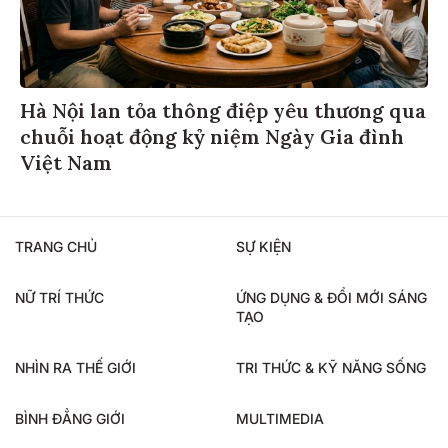
Hà Nội lan tỏa thông điệp yêu thương qua
chuỗi hoạt động kỷ niệm Ngày Gia đình
Việt Nam
TRANG CHỦ
SỰ KIỆN
NỮ TRÍ THỨC
ỨNG DỤNG & ĐỔI MỚI SÁNG
TẠO
NHÌN RA THẾ GIỚI
TRI THỨC & KỸ NĂNG SỐNG
BÌNH ĐẲNG GIỚI
MULTIMEDIA