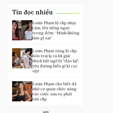
Tin đọc nhiều
Louis Phạm lộ clip nhạy
cảm, lên tiếng ngay
trong đêm: “Mình không
làm gì sai”
Louis Phạm từng lộ clip
hôn trai lạ và lời giải
thích bất ngờ bị "đào lại",
yêu đương kiểu gì kì cục
vậy!
Louis Phạm cho biết đã
nhờ cơ quan chức năng
vào cuộc sau vụ phát
tán clip
ads