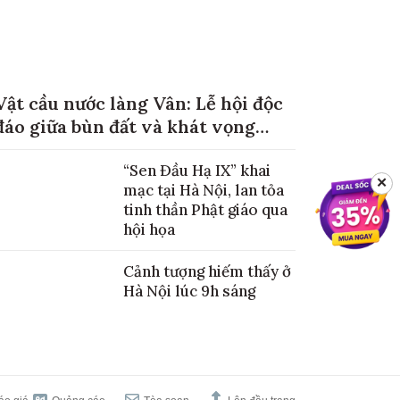
Vật cầu nước làng Vân: Lễ hội độc
đáo giữa bùn đất và khát vọng
mùa màng no đủ
“Sen Đầu Hạ IX” khai
✕
mạc tại Hà Nội, lan tỏa
tinh thần Phật giáo qua
hội họa
Cảnh tượng hiếm thấy ở
Hà Nội lúc 9h sáng