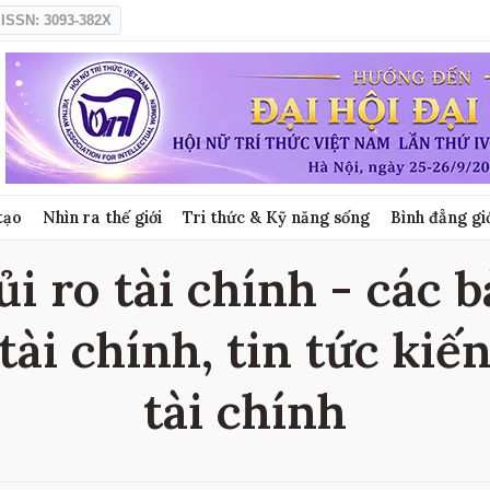
ISSN: 3093-382X
tạo
Nhìn ra thế giới
Tri thức & Kỹ năng sống
Bình đẳng gi
ủi ro tài chính - các bà
tài chính, tin tức kiến 
tài chính