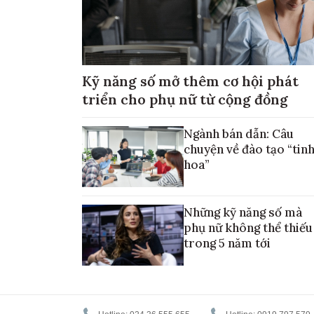
Kỹ năng số mở thêm cơ hội phát
triển cho phụ nữ từ cộng đồng
Ngành bán dẫn: Câu
chuyện về đào tạo “tin
hoa”
Những kỹ năng số mà
phụ nữ không thể thiếu
trong 5 năm tới