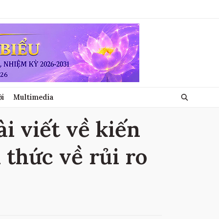
ới
Multimedia
i viết về kiến ​​
​​thức về rủi ro