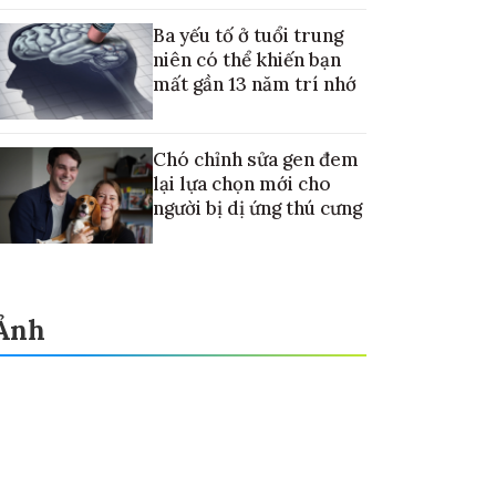
điều trị ung thư di căn gan
Ba yếu tố ở tuổi trung
niên có thể khiến bạn
mất gần 13 năm trí nhớ
Chó chỉnh sửa gen đem
lại lựa chọn mới cho
người bị dị ứng thú cưng
Ảnh