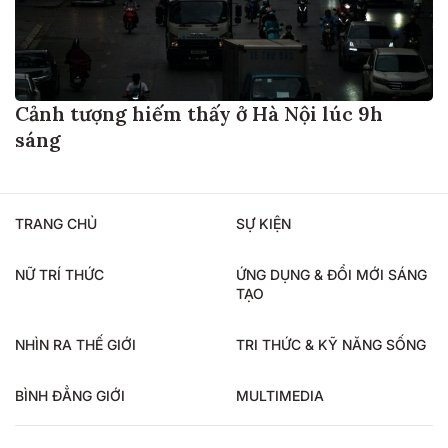
Cảnh tượng hiếm thấy ở Hà Nội lúc 9h
sáng
TRANG CHỦ
SỰ KIỆN
NỮ TRÍ THỨC
ỨNG DỤNG & ĐỔI MỚI SÁNG
TẠO
NHÌN RA THẾ GIỚI
TRI THỨC & KỸ NĂNG SỐNG
BÌNH ĐẲNG GIỚI
MULTIMEDIA