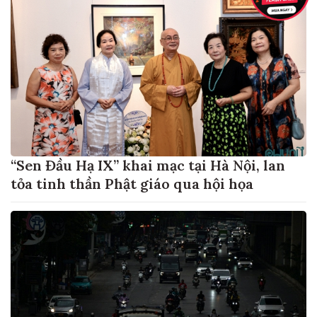
“Sen Đầu Hạ IX” khai mạc tại Hà Nội, lan
tỏa tinh thần Phật giáo qua hội họa