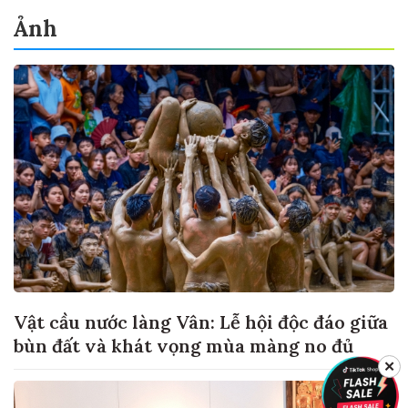
Ảnh
Vật cầu nước làng Vân: Lễ hội độc đáo giữa
bùn đất và khát vọng mùa màng no đủ
✕