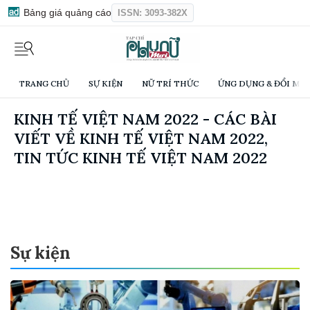
Bảng giá quảng cáo
ISSN: 3093-382X
TRANG CHỦ
SỰ KIỆN
NỮ TRÍ THỨC
ỨNG DỤNG & ĐỔI MỚI
KINH TẾ VIỆT NAM 2022 - CÁC BÀI
VIẾT VỀ KINH TẾ VIỆT NAM 2022,
TIN TỨC KINH TẾ VIỆT NAM 2022
Sự kiện