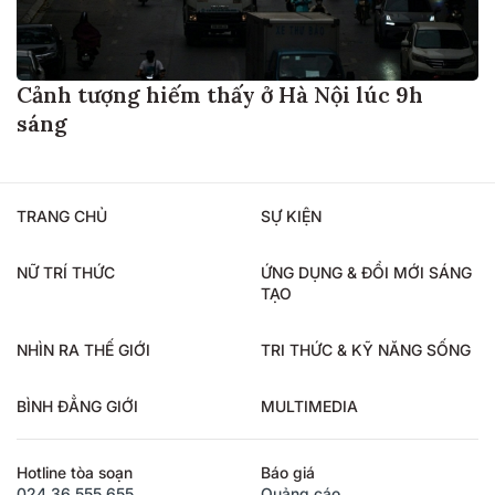
Cảnh tượng hiếm thấy ở Hà Nội lúc 9h
sáng
TRANG CHỦ
SỰ KIỆN
NỮ TRÍ THỨC
ỨNG DỤNG & ĐỔI MỚI SÁNG
TẠO
NHÌN RA THẾ GIỚI
TRI THỨC & KỸ NĂNG SỐNG
BÌNH ĐẲNG GIỚI
MULTIMEDIA
Hotline tòa soạn
Báo giá
024.36.555.655
Quảng cáo