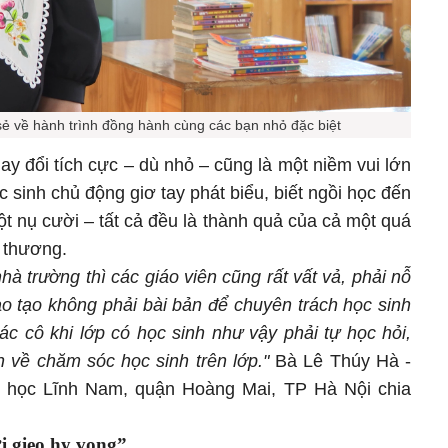
sẻ về hành trình đồng hành cùng các bạn nhỏ đặc biệt
ay đổi tích cực – dù nhỏ – cũng là một niềm vui lớn
c sinh chủ động giơ tay phát biểu, biết ngồi học đến
một nụ cười – tất cả đều là thành quả của cả một quá
u thương.
à trường thì các giáo viên cũng rất vất vả, phải nỗ
ào tạo không phải bài bản để chuyên trách học sinh
ác cô khi lớp có học sinh như vậy phải tự học hỏi,
h về chăm sóc học sinh trên lớp."
Bà Lê Thúy Hà -
u học Lĩnh Nam, quận Hoàng Mai, TP Hà Nội chia
i gieo hy vọng”