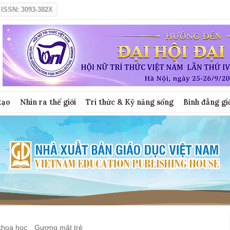
ISSN: 3093-382X
tạo
Nhìn ra thế giới
Tri thức & Kỹ năng sống
Bình đẳng gi
khoa học
Gương mặt trẻ