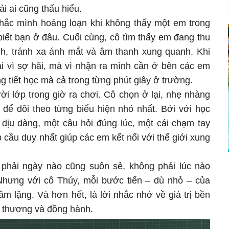
i ai cũng thấu hiểu.
hắc mình hoảng loạn khi không thấy một em trong
iết bạn ở đâu. Cuối cùng, cô tìm thấy em đang thu
inh, tránh xa ánh mắt và âm thanh xung quanh. Khi
ải vì sợ hãi, mà vì nhận ra mình cần ở bên các em
g tiết học mà cả trong từng phút giây ở trường.
ời lớp trong giờ ra chơi. Cô chọn ở lại, nhẹ nhàng
 để dõi theo từng biểu hiện nhỏ nhất. Bởi với học
 dịu dàng, một câu hỏi đúng lúc, một cái chạm tay
 cầu duy nhất giúp các em kết nối với thế giới xung
 phải ngày nào cũng suôn sẻ, không phải lúc nào
Nhưng với cô Thúy, mỗi bước tiến – dù nhỏ – của
m lặng. Và hơn hết, là lời nhắc nhở về giá trị bền
u thương và đồng hành.