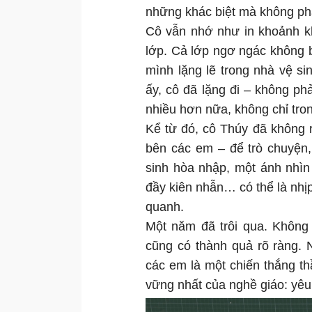
những khác biệt mà không phả
Cô vẫn nhớ như in khoảnh k
lớp. Cả lớp ngơ ngác không b
mình lặng lẽ trong nhà vệ s
ấy, cô đã lặng đi – không ph
nhiều hơn nữa, không chỉ tron
Kể từ đó, cô Thúy đã không r
bên các em – để trò chuyện,
sinh hòa nhập, một ánh nhìn
đầy kiên nhẫn… có thể là nhịp
quanh.
Một năm đã trôi qua. Không
cũng có thành quả rõ ràng. 
các em là một chiến thắng thầ
vững nhất của nghề giáo: yê