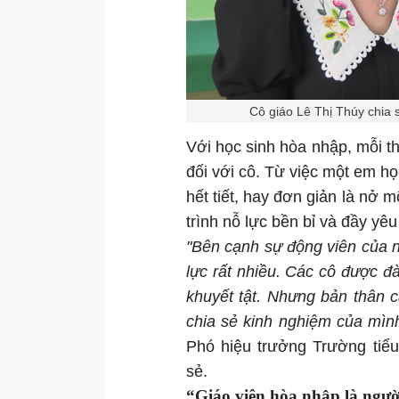
Cô giáo Lê Thị Thúy chia 
Với học sinh hòa nhập, mỗi th
đối với cô. Từ việc một em họ
hết tiết, hay đơn giản là nở 
trình nỗ lực bền bỉ và đầy yê
"Bên cạnh sự động viên của nh
lực rất nhiều. Các cô được đ
khuyết tật. Nhưng bản thân c
chia sẻ kinh nghiệm của mìn
Phó hiệu trưởng Trường tiể
sẻ.
“Giáo viên hòa nhập là ngườ