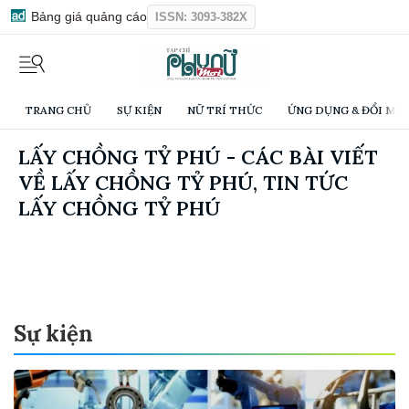
Bảng giá quảng cáo
ISSN: 3093-382X
TRANG CHỦ
SỰ KIỆN
NỮ TRÍ THỨC
ỨNG DỤNG & ĐỔI MỚI
LẤY CHỒNG TỶ PHÚ - CÁC BÀI VIẾT
VỀ LẤY CHỒNG TỶ PHÚ, TIN TỨC
LẤY CHỒNG TỶ PHÚ
Sự kiện