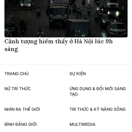
Cảnh tượng hiếm thấy ở Hà Nội lúc 9h
sáng
TRANG CHỦ
SỰ KIỆN
NỮ TRÍ THỨC
ỨNG DỤNG & ĐỔI MỚI SÁNG
TẠO
NHÌN RA THẾ GIỚI
TRI THỨC & KỸ NĂNG SỐNG
BÌNH ĐẲNG GIỚI
MULTIMEDIA