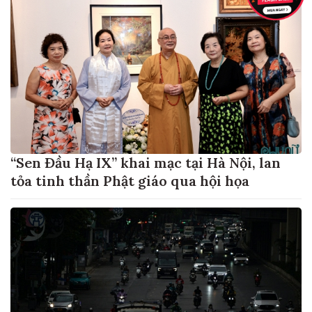
“Sen Đầu Hạ IX” khai mạc tại Hà Nội, lan
tỏa tinh thần Phật giáo qua hội họa