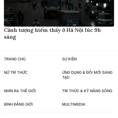
Cảnh tượng hiếm thấy ở Hà Nội lúc 9h
sáng
TRANG CHỦ
SỰ KIỆN
NỮ TRÍ THỨC
ỨNG DỤNG & ĐỔI MỚI SÁNG
TẠO
NHÌN RA THẾ GIỚI
TRI THỨC & KỸ NĂNG SỐNG
BÌNH ĐẲNG GIỚI
MULTIMEDIA