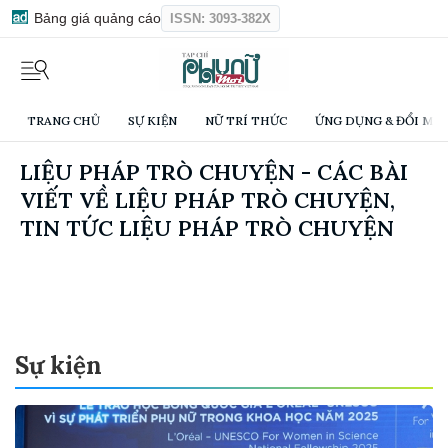
Bảng giá quảng cáo
ISSN: 3093-382X
TRANG CHỦ
SỰ KIỆN
NỮ TRÍ THỨC
ỨNG DỤNG & ĐỔI MỚI
LIỆU PHÁP TRÒ CHUYỆN - CÁC BÀI
VIẾT VỀ LIỆU PHÁP TRÒ CHUYỆN,
TIN TỨC LIỆU PHÁP TRÒ CHUYỆN
Sự kiện