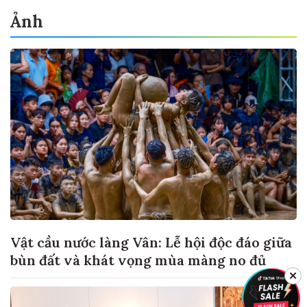
Ảnh
Vật cầu nước làng Vân: Lễ hội độc đáo giữa
bùn đất và khát vọng mùa màng no đủ
✕