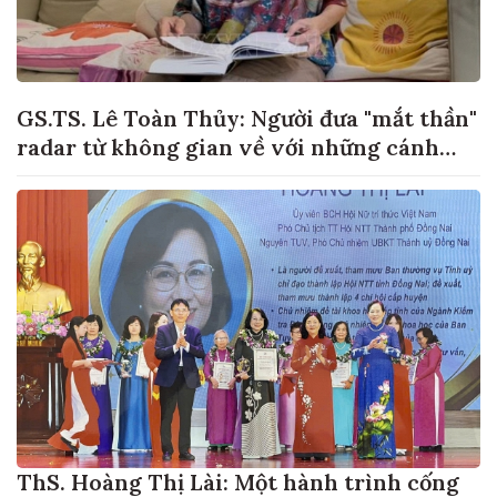
GS.TS. Lê Toàn Thủy: Người đưa "mắt thần"
radar từ không gian về với những cánh
đồng lúa Việt Nam
ThS. Hoàng Thị Lài: Một hành trình cống