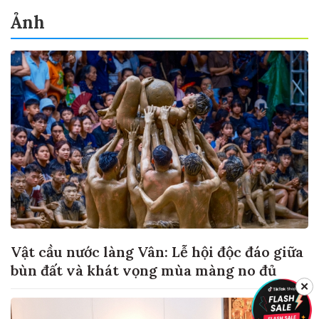
Ảnh
Vật cầu nước làng Vân: Lễ hội độc đáo giữa
bùn đất và khát vọng mùa màng no đủ
✕