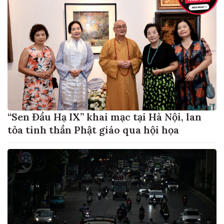
“Sen Đầu Hạ IX” khai mạc tại Hà Nội, lan
tỏa tinh thần Phật giáo qua hội họa