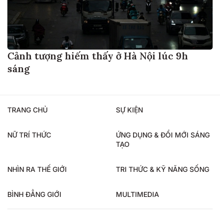
Cảnh tượng hiếm thấy ở Hà Nội lúc 9h
sáng
TRANG CHỦ
SỰ KIỆN
NỮ TRÍ THỨC
ỨNG DỤNG & ĐỔI MỚI SÁNG
TẠO
NHÌN RA THẾ GIỚI
TRI THỨC & KỸ NĂNG SỐNG
BÌNH ĐẲNG GIỚI
MULTIMEDIA