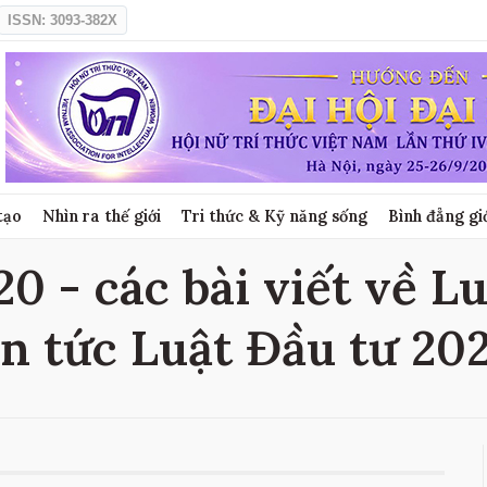
ISSN: 3093-382X
tạo
Nhìn ra thế giới
Tri thức & Kỹ năng sống
Bình đẳng gi
0 - các bài viết về L
in tức Luật Đầu tư 20