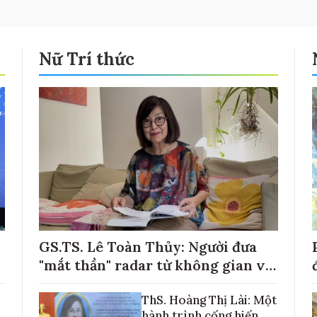
Nữ Trí thức
GS.TS. Lê Toàn Thủy: Người đưa
"mắt thần" radar từ không gian về
với những cánh đồng lúa Việt Nam
ThS. Hoàng Thị Lài: Một
hành trình cống hiến,