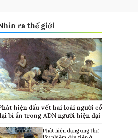
Nhìn ra thế giới
Phát hiện dấu vết hai loài người cổ
đại bí ẩn trong ADN người hiện đại
Phát hiện dạng ung thư
lây nhiễm đầu tiên ở