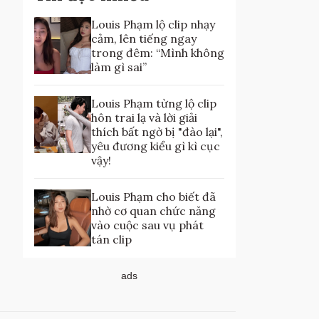
Louis Phạm lộ clip nhạy
cảm, lên tiếng ngay
trong đêm: “Mình không
làm gì sai”
Louis Phạm từng lộ clip
hôn trai lạ và lời giải
thích bất ngờ bị "đào lại",
yêu đương kiểu gì kì cục
vậy!
Louis Phạm cho biết đã
nhờ cơ quan chức năng
vào cuộc sau vụ phát
tán clip
ads