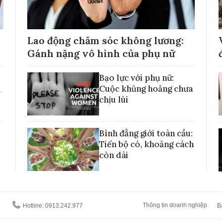
Lao động chăm sóc không lương:
Gánh nặng vô hình của phụ nữ
Bạo lực với phụ nữ:
h
Cuộc khủng hoảng chưa
chịu lùi
Bình đẳng giới toàn cầu:
Tiến bộ có, khoảng cách
còn dài
Thông tin doanh nghiệp
Hotline: 0913.242.977
B