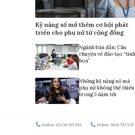
Kỹ năng số mở thêm cơ hội phát
triển cho phụ nữ từ cộng đồng
Ngành bán dẫn: Câu
chuyện về đào tạo “tin
hoa”
Những kỹ năng số mà
phụ nữ không thể thiếu
trong 5 năm tới
Hotline: 024.36.555.655
Hotline: 0919.797.579