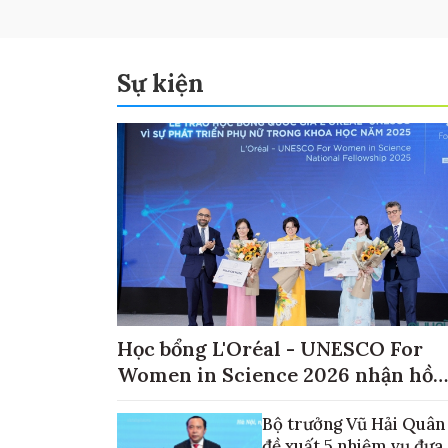
Sự kiện
Học bổng L'Oréal - UNESCO For
Women in Science 2026 nhận hồ
sơ đến ngày 30/9
Bộ trưởng Vũ Hải Quân
đề xuất 5 nhiệm vụ đưa