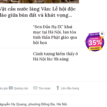
Vật cầu nước làng Vân: Lễ hội độc
đáo giữa bùn đất và khát vọng
mùa màng no đủ
“Sen Đầu Hạ IX” khai
mạc tại Hà Nội, lan tỏa
✕
tinh thần Phật giáo qua
hội họa
Cảnh tượng hiếm thấy ở
Hà Nội lúc 9h sáng
áo giá
Quảng cáo
Tòa soạn
Lên đầu trang
Nguyễn Hy Quang, phường Đống Đa, Hà Nội.