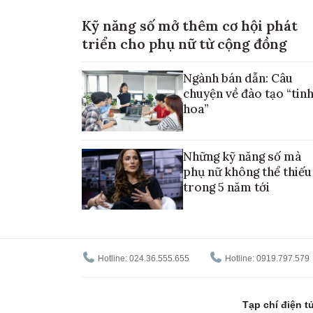
Kỹ năng số mở thêm cơ hội phát
triển cho phụ nữ từ cộng đồng
Ngành bán dẫn: Câu
chuyện về đào tạo “tin
hoa”
Những kỹ năng số mà
phụ nữ không thể thiếu
trong 5 năm tới
Hotline: 024.36.555.655
Hotline: 0919.797.579
Tạp chí điện 