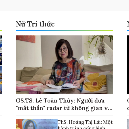
Nữ Trí thức
GS.TS. Lê Toàn Thủy: Người đưa
"mắt thần" radar từ không gian về
với những cánh đồng lúa Việt Nam
ThS. Hoàng Thị Lài: Một
hành trình cống hiến,