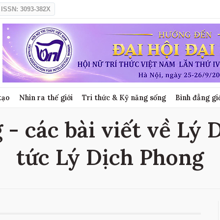
ISSN: 3093-382X
tạo
Nhìn ra thế giới
Tri thức & Kỹ năng sống
Bình đẳng gi
- các bài viết về Lý 
tức Lý Dịch Phong