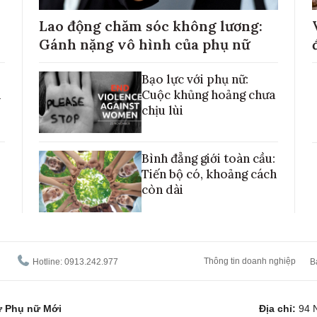
Lao động chăm sóc không lương:
Gánh nặng vô hình của phụ nữ
Bạo lực với phụ nữ:
h
Cuộc khủng hoảng chưa
chịu lùi
Bình đẳng giới toàn cầu:
Tiến bộ có, khoảng cách
còn dài
Thông tin doanh nghiệp
Hotline: 0913.242.977
B
tử Phụ nữ Mới
Địa chỉ:
94 