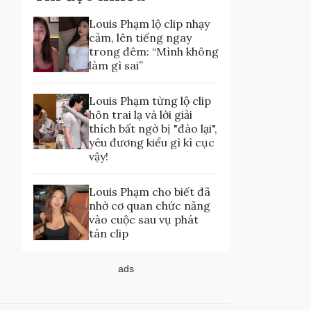
Louis Phạm lộ clip nhạy
cảm, lên tiếng ngay
trong đêm: “Mình không
làm gì sai”
Louis Phạm từng lộ clip
hôn trai lạ và lời giải
thích bất ngờ bị "đào lại",
yêu đương kiểu gì kì cục
vậy!
Louis Phạm cho biết đã
nhờ cơ quan chức năng
vào cuộc sau vụ phát
tán clip
ads