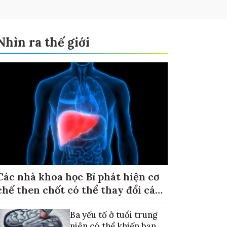
Nhìn ra thế giới
Các nhà khoa học Bỉ phát hiện cơ
chế then chốt có thể thay đổi cách
điều trị ung thư di căn gan
Ba yếu tố ở tuổi trung
niên có thể khiến bạn