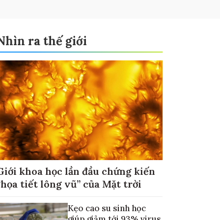
Nhìn ra thế giới
Giới khoa học lần đầu chứng kiến
“họa tiết lông vũ” của Mặt trời
Kẹo cao su sinh học
giúp giảm tới 93% virus