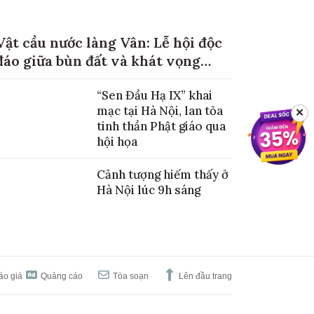
Vật cầu nước làng Vân: Lễ hội độc
đáo giữa bùn đất và khát vọng
mùa màng no đủ
“Sen Đầu Hạ IX” khai
mạc tại Hà Nội, lan tỏa
✕
tinh thần Phật giáo qua
hội họa
Cảnh tượng hiếm thấy ở
Hà Nội lúc 9h sáng
áo giá
Quảng cáo
Tòa soạn
Lên đầu trang