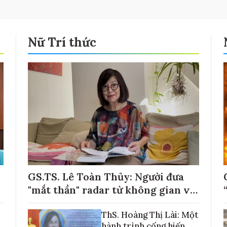
Nữ Trí thức
GS.TS. Lê Toàn Thủy: Người đưa
"mắt thần" radar từ không gian về
với những cánh đồng lúa Việt Nam
ThS. Hoàng Thị Lài: Một
hành trình cống hiến,