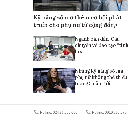
Kỹ năng số mở thêm cơ hội phát
triển cho phụ nữ từ cộng đồng
Ngành bán dẫn: Câu
chuyện về đào tạo “tin
hoa”
Những kỹ năng số mà
phụ nữ không thể thiếu
trong 5 năm tới
Hotline: 024.36.555.655
Hotline: 0919.797.579