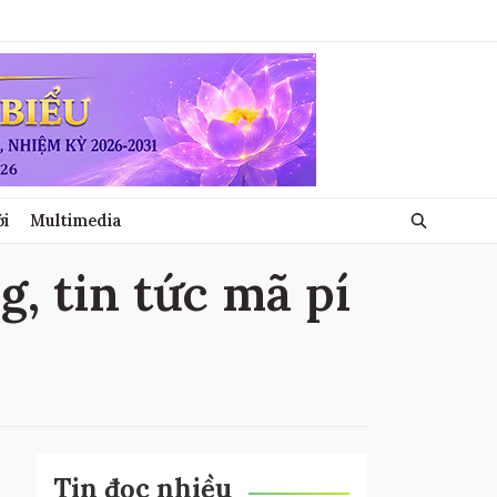
ới
Multimedia
g, tin tức mã pí
Tin đọc nhiều