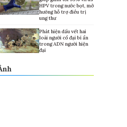
HPV trong nước bọt, mở
hướng hỗ trợ điều trị
ung thư
Phát hiện dấu vết hai
loài người cổ đại bí ẩn
trong ADN người hiện
đại
Ảnh