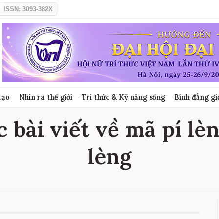
ISSN: 3093-382X
tạo
Nhìn ra thế giới
Tri thức & Kỹ năng sống
Bình đẳng gi
c bài viết về mã pí lèn
lèng