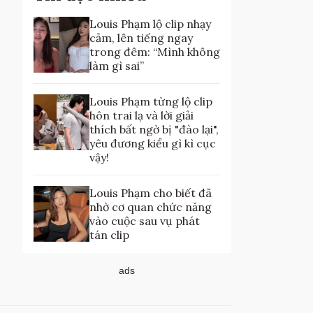
Louis Phạm lộ clip nhạy
cảm, lên tiếng ngay
trong đêm: “Mình không
làm gì sai”
Louis Phạm từng lộ clip
hôn trai lạ và lời giải
thích bất ngờ bị "đào lại",
yêu đương kiểu gì kì cục
vậy!
Louis Phạm cho biết đã
nhờ cơ quan chức năng
vào cuộc sau vụ phát
tán clip
ads