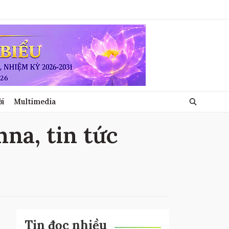
ới
Multimedia
na, tin tức
Tin đọc nhiều