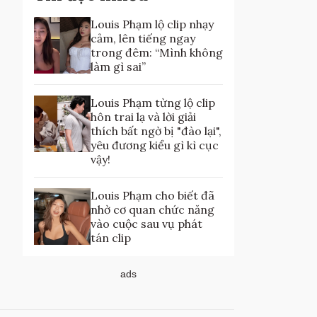
Louis Phạm lộ clip nhạy
cảm, lên tiếng ngay
trong đêm: “Mình không
làm gì sai”
Louis Phạm từng lộ clip
hôn trai lạ và lời giải
thích bất ngờ bị "đào lại",
yêu đương kiểu gì kì cục
vậy!
Louis Phạm cho biết đã
nhờ cơ quan chức năng
vào cuộc sau vụ phát
tán clip
ads