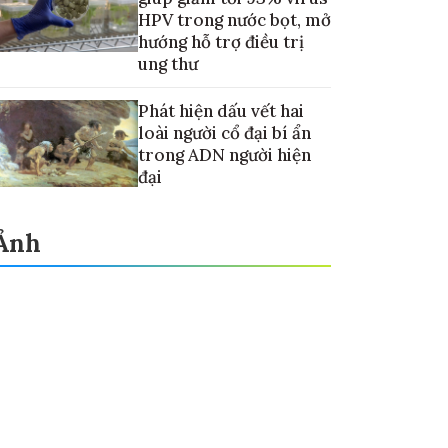
HPV trong nước bọt, mở
hướng hỗ trợ điều trị
ung thư
Phát hiện dấu vết hai
loài người cổ đại bí ẩn
trong ADN người hiện
đại
Ảnh