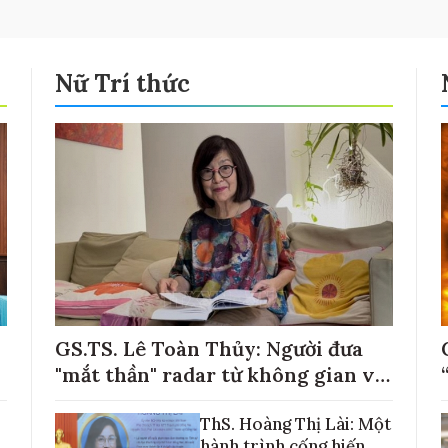
Nữ Trí thức
GS.TS. Lê Toàn Thủy: Người đưa
"mắt thần" radar từ không gian về
với những cánh đồng lúa Việt Nam
ThS. Hoàng Thị Lài: Một
hành trình cống hiến,