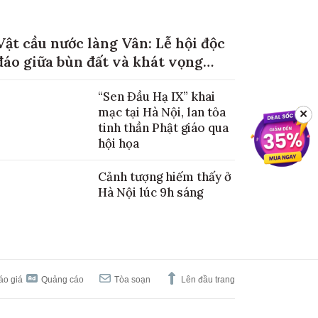
Vật cầu nước làng Vân: Lễ hội độc
đáo giữa bùn đất và khát vọng
mùa màng no đủ
“Sen Đầu Hạ IX” khai
mạc tại Hà Nội, lan tỏa
✕
tinh thần Phật giáo qua
hội họa
Cảnh tượng hiếm thấy ở
Hà Nội lúc 9h sáng
áo giá
Quảng cáo
Tòa soạn
Lên đầu trang