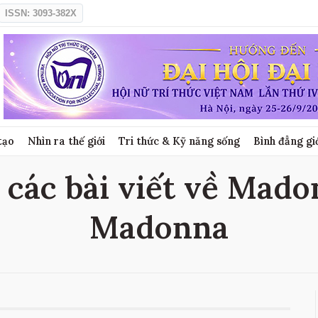
ISSN: 3093-382X
tạo
Nhìn ra thế giới
Tri thức & Kỹ năng sống
Bình đẳng gi
các bài viết về Madon
Madonna