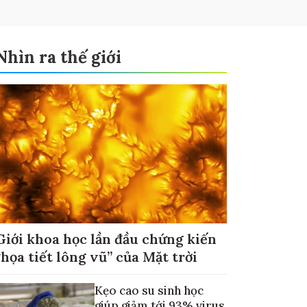
Nhìn ra thế giới
Giới khoa học lần đầu chứng kiến
“họa tiết lông vũ” của Mặt trời
Kẹo cao su sinh học
giúp giảm tới 93% virus