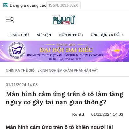
Bảng giá quảng cáo
ISSN: 3093-382X
TRANG CHỦ
SỰ KIỆN
NỮ TRÍ THỨC
ỨNG DỤNG & ĐỔI MỚI
/
NHÌN RA THẾ GIỚI
KINH NGHIỆM
KHÁM PHÁ
NHÂN VẬT
01/11/2024 14:03
Màn hình cảm ứng trên ô tô làm tăng
nguy cơ gây tai nạn giao thông?
Kenttt
01/11/2024 14:03
Màn hình cảm ứng trên ô tô khiến người lái