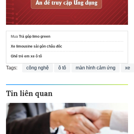
Mua
Trả góp limo green
Xe limousine sài gòn châu đốc
Ghế trẻ em xe ô tô
Tags:
công nghệ
ô tô
màn hình cảm ứng
xe
Tin liên quan