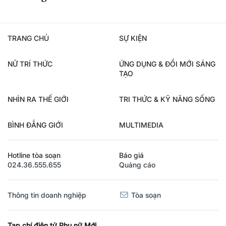
TRANG CHỦ
SỰ KIỆN
NỮ TRÍ THỨC
ỨNG DỤNG & ĐỔI MỚI SÁNG
TẠO
NHÌN RA THẾ GIỚI
TRI THỨC & KỸ NĂNG SỐNG
BÌNH ĐẲNG GIỚI
MULTIMEDIA
Hotline tòa soạn
Báo giá
024.36.555.655
Quảng cáo
Thông tin doanh nghiệp
Tòa soạn
Tạp chí điện tử Phụ nữ Mới