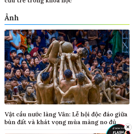
cứu trẻ trong khoa học
Ảnh
Vật cầu nước làng Vân: Lễ hội độc đáo giữa
bùn đất và khát vọng mùa màng no đủ
✕