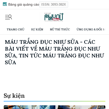
Bảng giá quảng cáo
ISSN: 3093-382X
TRANG CHỦ
SỰ KIỆN
NỮ TRÍ THỨC
ỨNG DỤNG & ĐỔI MỚI
MÁU TRẮNG ĐỤC NHƯ SỮA - CÁC
BÀI VIẾT VỀ MÁU TRẮNG ĐỤC NHƯ
SỮA, TIN TỨC MÁU TRẮNG ĐỤC NHƯ
SỮA
Sự kiện