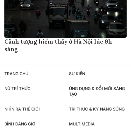
Cảnh tượng hiếm thấy ở Hà Nội lúc 9h
sáng
TRANG CHỦ
SỰ KIỆN
NỮ TRÍ THỨC
ỨNG DỤNG & ĐỔI MỚI SÁNG
TẠO
NHÌN RA THẾ GIỚI
TRI THỨC & KỸ NĂNG SỐNG
BÌNH ĐẲNG GIỚI
MULTIMEDIA