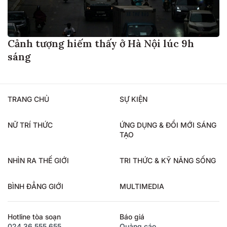
Cảnh tượng hiếm thấy ở Hà Nội lúc 9h
sáng
TRANG CHỦ
SỰ KIỆN
NỮ TRÍ THỨC
ỨNG DỤNG & ĐỔI MỚI SÁNG
TẠO
NHÌN RA THẾ GIỚI
TRI THỨC & KỸ NĂNG SỐNG
BÌNH ĐẲNG GIỚI
MULTIMEDIA
Hotline tòa soạn
Báo giá
024.36.555.655
Quảng cáo