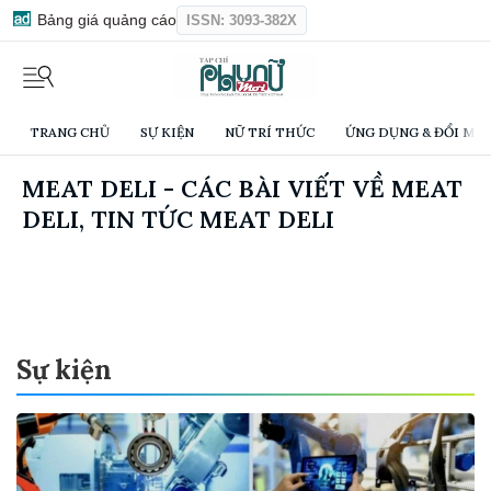
Bảng giá quảng cáo
ISSN: 3093-382X
TRANG CHỦ
SỰ KIỆN
NỮ TRÍ THỨC
ỨNG DỤNG & ĐỔI MỚI
MEAT DELI - CÁC BÀI VIẾT VỀ MEAT
DELI, TIN TỨC MEAT DELI
Sự kiện