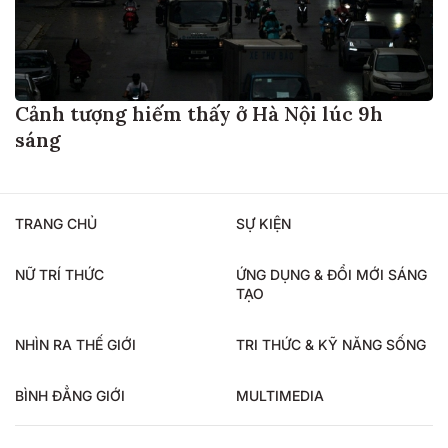
Cảnh tượng hiếm thấy ở Hà Nội lúc 9h
sáng
TRANG CHỦ
SỰ KIỆN
NỮ TRÍ THỨC
ỨNG DỤNG & ĐỔI MỚI SÁNG
TẠO
NHÌN RA THẾ GIỚI
TRI THỨC & KỸ NĂNG SỐNG
BÌNH ĐẲNG GIỚI
MULTIMEDIA