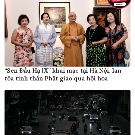
“Sen Đầu Hạ IX” khai mạc tại Hà Nội, lan
tỏa tinh thần Phật giáo qua hội họa