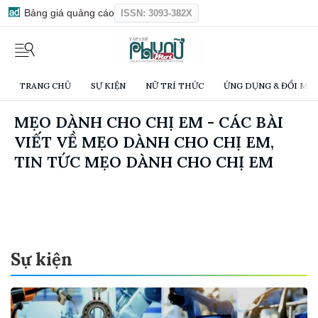
Bảng giá quảng cáo
ISSN: 3093-382X
TRANG CHỦ
SỰ KIỆN
NỮ TRÍ THỨC
ỨNG DỤNG & ĐỔI MỚI
MẸO DÀNH CHO CHỊ EM - CÁC BÀI
VIẾT VỀ MẸO DÀNH CHO CHỊ EM,
TIN TỨC MẸO DÀNH CHO CHỊ EM
Sự kiện