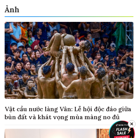
Ảnh
Vật cầu nước làng Vân: Lễ hội độc đáo giữa
bùn đất và khát vọng mùa màng no đủ
✕