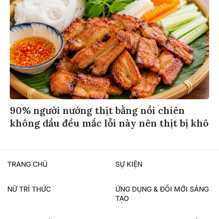
90% người nướng thịt bằng nồi chiên
không dầu đều mắc lỗi này nên thịt bị khô
TRANG CHỦ
SỰ KIỆN
NỮ TRÍ THỨC
ỨNG DỤNG & ĐỔI MỚI SÁNG
TẠO