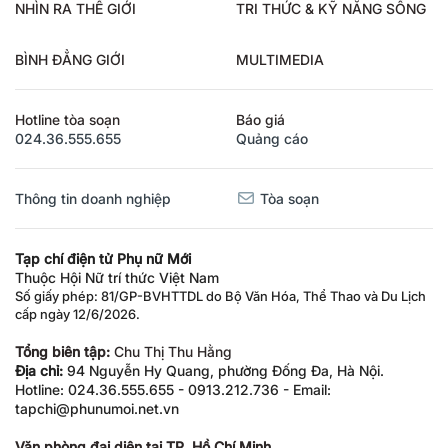
NHÌN RA THẾ GIỚI
TRI THỨC & KỸ NĂNG SỐNG
BÌNH ĐẲNG GIỚI
MULTIMEDIA
Hotline tòa soạn
Báo giá
024.36.555.655
Quảng cáo
Thông tin doanh nghiệp
Tòa soạn
Tạp chí điện tử Phụ nữ Mới
Thuộc Hội Nữ trí thức Việt Nam
Số giấy phép: 81/GP-BVHTTDL do Bộ Văn Hóa, Thể Thao và Du Lịch
cấp ngày 12/6/2026.
Tổng biên tập:
Chu Thị Thu Hằng
Địa chỉ:
94 Nguyễn Hy Quang, phường Đống Đa, Hà Nội.
Hotline: 024.36.555.655 - 0913.212.736 - Email:
tapchi@phunumoi.net.vn
Văn phòng đại diện tại TP. Hồ Chí Minh