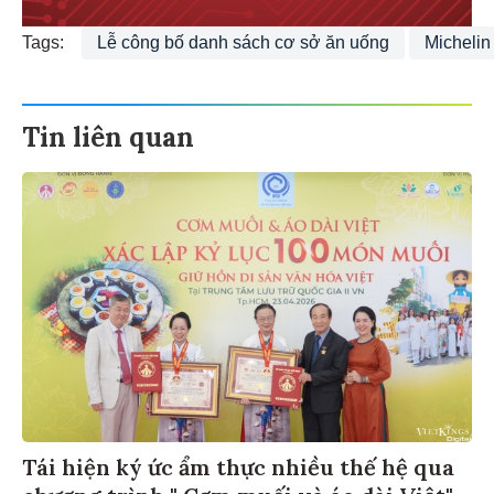
Tags:
Lễ công bố danh sách cơ sở ăn uống
Michelin
Tin liên quan
Tái hiện ký ức ẩm thực nhiều thế hệ qua
chương trình " Cơm muối và áo dài Việt"