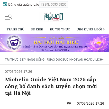
Bảng giá quảng cáo
ISSN: 3093-382X
TRANG CHỦ
SỰ KIỆN
NỮ TRÍ THỨC
ỨNG DỤNG & ĐỔI MỚI
/
TRI THỨC & KỸ NĂNG SỐNG
GIÁO DỤC
SỨC KHỎE
VĂN HÓA
DU LỊCH- Ẩ
07/05/2026 17:26
Michelin Guide Việt Nam 2026 sắp
công bố danh sách tuyển chọn mới
tại Hà Nội
PV
07/05/2026 17:26