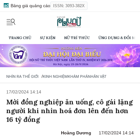
Bảng giá quảng cáo
ISSN: 3093-382X
TRANG CHỦ
SỰ KIỆN
NỮ TRÍ THỨC
ỨNG DỤNG & ĐỔI MỚI
/
NHÌN RA THẾ GIỚI
KINH NGHIỆM
KHÁM PHÁ
NHÂN VẬT
17/02/2024 14:14
Mời đồng nghiệp ăn uống, cô gái lặng
người khi nhìn hoá đơn lên đến hơn
16 tỷ đồng
Hoàng Dương
17/02/2024 14:14