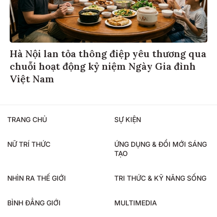
Hà Nội lan tỏa thông điệp yêu thương qua
chuỗi hoạt động kỷ niệm Ngày Gia đình
Việt Nam
TRANG CHỦ
SỰ KIỆN
NỮ TRÍ THỨC
ỨNG DỤNG & ĐỔI MỚI SÁNG
TẠO
NHÌN RA THẾ GIỚI
TRI THỨC & KỸ NĂNG SỐNG
BÌNH ĐẲNG GIỚI
MULTIMEDIA