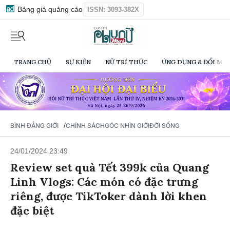
Bảng giá quảng cáo
ISSN: 3093-382X
TRANG CHỦ
SỰ KIỆN
NỮ TRÍ THỨC
ỨNG DỤNG & ĐỔI MỚI
/
BÌNH ĐẲNG GIỚI
CHÍNH SÁCH
GÓC NHÌN GIỚI
ĐỜI SỐNG
24/01/2024 23:49
Review set quà Tết 399k của Quang
Linh Vlogs: Các món có đặc trưng
riêng, được TikToker dành lời khen
đặc biệt