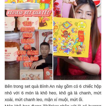
Bên trong set quà Bình An này gồm có 6 chiếc hộp
nhỏ với 6 món là khô heo, khô gà lá chanh, mứt
xoài, mứt chanh leo, mận xí muội, mứt ổi.
Món khô heo được TikToker nhận xét là có hương