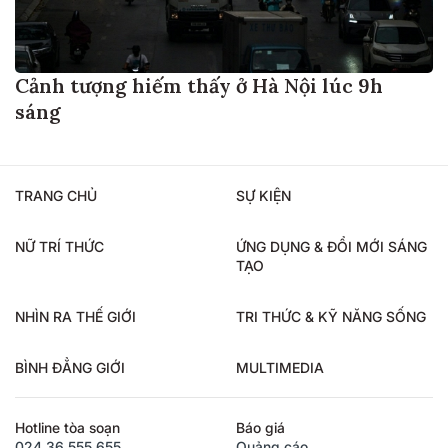
Cảnh tượng hiếm thấy ở Hà Nội lúc 9h
sáng
TRANG CHỦ
SỰ KIỆN
NỮ TRÍ THỨC
ỨNG DỤNG & ĐỔI MỚI SÁNG
TẠO
NHÌN RA THẾ GIỚI
TRI THỨC & KỸ NĂNG SỐNG
BÌNH ĐẲNG GIỚI
MULTIMEDIA
Hotline tòa soạn
Báo giá
024.36.555.655
Quảng cáo