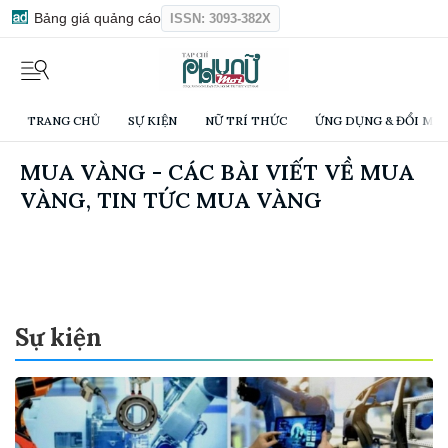
Bảng giá quảng cáo
ISSN: 3093-382X
TRANG CHỦ
SỰ KIỆN
NỮ TRÍ THỨC
ỨNG DỤNG & ĐỔI MỚI
MUA VÀNG - CÁC BÀI VIẾT VỀ MUA
VÀNG, TIN TỨC MUA VÀNG
Sự kiện