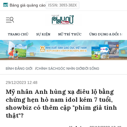
Bảng giá quảng cáo
ISSN: 3093-382X
TRANG CHỦ
SỰ KIỆN
NỮ TRÍ THỨC
ỨNG DỤNG & ĐỔI MỚI
/
BÌNH ĐẲNG GIỚI
CHÍNH SÁCH
GÓC NHÌN GIỚI
ĐỜI SỐNG
29/12/2023 12:48
Mỹ nhân Anh hùng xạ điêu lộ bằng
chứng hẹn hò nam idol kém 7 tuổi,
showbiz có thêm cặp "phim giả tình
thật"?