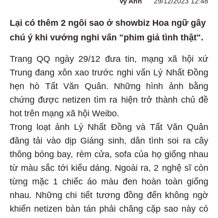
Vy Anh
29/12/2023 12:48
Lại có thêm 2 ngôi sao ở showbiz Hoa ngữ gây
chú ý khi vướng nghi vấn "phim giả tình thật".
Trang QQ ngày 29/12 đưa tin, mạng xã hội xứ
Trung đang xôn xao trước nghi vấn Lý Nhất Đồng
hẹn hò Tất Văn Quân. Những hình ảnh bằng
chứng được netizen tìm ra hiện trở thành chủ đề
hot trên mạng xã hội Weibo.
Trong loạt ảnh Lý Nhất Đồng và Tất Văn Quân
đăng tải vào dịp Giáng sinh, dân tình soi ra cây
thông bóng bay, rèm cửa, sofa của họ giống nhau
từ màu sắc tới kiểu dáng. Ngoài ra, 2 nghệ sĩ còn
từng mặc 1 chiếc áo màu đen hoàn toàn giống
nhau. Những chi tiết tương đồng đến không ngờ
khiến netizen bàn tán phải chăng cặp sao này có