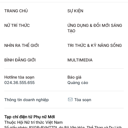
TRANG CHỦ
SỰ KIỆN
NỮ TRÍ THỨC
ỨNG DỤNG & ĐỔI MỚI SÁNG
TẠO
NHÌN RA THẾ GIỚI
TRI THỨC & KỸ NĂNG SỐNG
BÌNH ĐẲNG GIỚI
MULTIMEDIA
Hotline tòa soạn
Báo giá
024.36.555.655
Quảng cáo
Thông tin doanh nghiệp
Tòa soạn
Tạp chí điện tử Phụ nữ Mới
Thuộc Hội Nữ trí thức Việt Nam