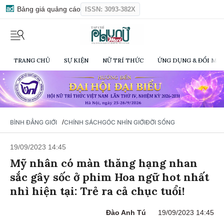
Bảng giá quảng cáo
ISSN: 3093-382X
TRANG CHỦ
SỰ KIỆN
NỮ TRÍ THỨC
ỨNG DỤNG & ĐỔI MỚI
/
BÌNH ĐẲNG GIỚI
CHÍNH SÁCH
GÓC NHÌN GIỚI
ĐỜI SỐNG
19/09/2023 14:45
Mỹ nhân có màn thăng hạng nhan
sắc gây sốc ở phim Hoa ngữ hot nhất
nhì hiện tại: Trẻ ra cả chục tuổi!
Đào Anh Tú
19/09/2023 14:45