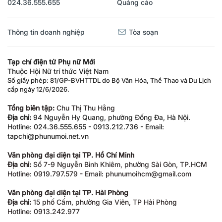
024.36.555.655
Quảng cáo
Thông tin doanh nghiệp
Tòa soạn
Tạp chí điện tử Phụ nữ Mới
Thuộc Hội Nữ trí thức Việt Nam
Số giấy phép: 81/GP-BVHTTDL do Bộ Văn Hóa, Thể Thao và Du Lịch
cấp ngày 12/6/2026.
Tổng biên tập:
Chu Thị Thu Hằng
Địa chỉ:
94 Nguyễn Hy Quang, phường Đống Đa, Hà Nội.
Hotline: 024.36.555.655 - 0913.212.736 - Email:
tapchi@phunumoi.net.vn
Văn phòng đại diện tại TP. Hồ Chí Minh
Địa chỉ:
Số 7-9 Nguyễn Bỉnh Khiêm, phường Sài Gòn, TP.HCM
Hotline: 0919.797.579 - Email: phunumoihcm@gmail.com
Văn phòng đại diện tại TP. Hải Phòng
Địa chỉ:
15 phố Cấm, phường Gia Viên, TP Hải Phòng
Hotline: 0913.242.977