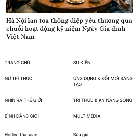
Hà Nội lan tỏa thông điệp yêu thương qua
chuỗi hoạt động kỷ niệm Ngày Gia đình
Việt Nam
TRANG CHỦ
SỰ KIỆN
NỮ TRÍ THỨC
ỨNG DỤNG & ĐỔI MỚI SÁNG
TẠO
NHÌN RA THẾ GIỚI
TRI THỨC & KỸ NĂNG SỐNG
BÌNH ĐẲNG GIỚI
MULTIMEDIA
Hotline tòa soạn
Báo giá