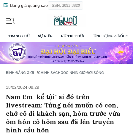
Bảng giá quảng cáo
ISSN: 3093-382X
TRANG CHỦ
SỰ KIỆN
NỮ TRÍ THỨC
ỨNG DỤNG & ĐỔI MỚI
/
BÌNH ĐẲNG GIỚI
CHÍNH SÁCH
GÓC NHÌN GIỚI
ĐỜI SỐNG
18/02/2024 09:29
Nam Em "kể tội" ai đó trên
livestream: Từng nói muốn có con,
chở cô đi khách sạn, hôm trước vừa
ôm hôn cô hôm sau đã lên truyền
hình cầu hôn