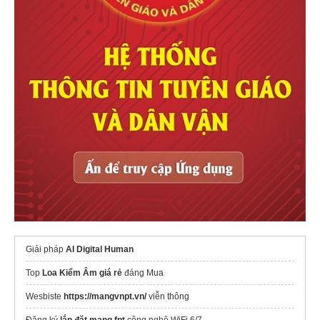
Giải pháp
AI Digital Human
Top
Loa Kiểm Âm giá rẻ
đáng Mua
Wesbiste
https://mangvnpt.vn/
viễn thông
Đăng ký
lắp đặt mạng fpt
công nghệ WiFi 6/7