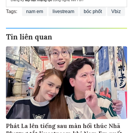
Tags:
nam em
livestream
bóc phốt
Vbiz
Tin liên quan
Phát La lên tiếng sau màn hối thúc Nhã
Phương tắt livestream khi Nam Em xuất