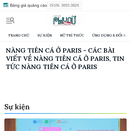
Bảng giá quảng cáo
ISSN: 3093-382X
TRANG CHỦ
SỰ KIỆN
NỮ TRÍ THỨC
ỨNG DỤNG & ĐỔI MỚI
NÀNG TIÊN CÁ Ở PARIS - CÁC BÀI
VIẾT VỀ NÀNG TIÊN CÁ Ở PARIS, TIN
TỨC NÀNG TIÊN CÁ Ở PARIS
Sự kiện