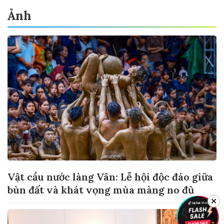
Ảnh
Vật cầu nước làng Vân: Lễ hội độc đáo giữa
bùn đất và khát vọng mùa màng no đủ
✕