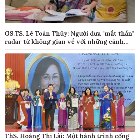
GS.TS. Lê Toàn Thủy: Người đưa "mắt thần"
radar từ không gian về với những cánh
đồng lúa Việt Nam
ThS. Hoàng Thị Lài: Một hành trình cống