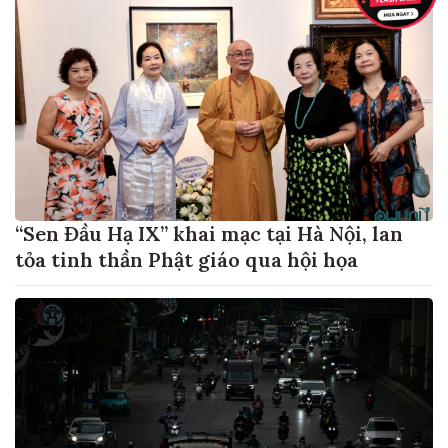
“Sen Đầu Hạ IX” khai mạc tại Hà Nội, lan
tỏa tinh thần Phật giáo qua hội họa