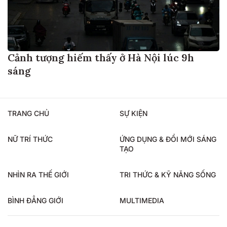
Cảnh tượng hiếm thấy ở Hà Nội lúc 9h
sáng
TRANG CHỦ
SỰ KIỆN
NỮ TRÍ THỨC
ỨNG DỤNG & ĐỔI MỚI SÁNG
TẠO
NHÌN RA THẾ GIỚI
TRI THỨC & KỸ NĂNG SỐNG
BÌNH ĐẲNG GIỚI
MULTIMEDIA