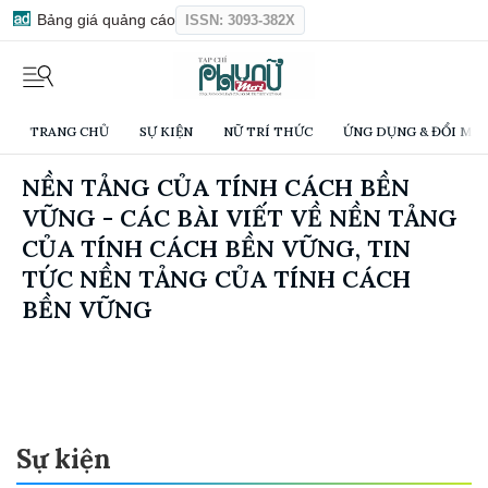
Bảng giá quảng cáo
ISSN: 3093-382X
TRANG CHỦ
SỰ KIỆN
NỮ TRÍ THỨC
ỨNG DỤNG & ĐỔI MỚI
NỀN TẢNG CỦA TÍNH CÁCH BỀN
VỮNG - CÁC BÀI VIẾT VỀ NỀN TẢNG
CỦA TÍNH CÁCH BỀN VỮNG, TIN
TỨC NỀN TẢNG CỦA TÍNH CÁCH
BỀN VỮNG
Sự kiện