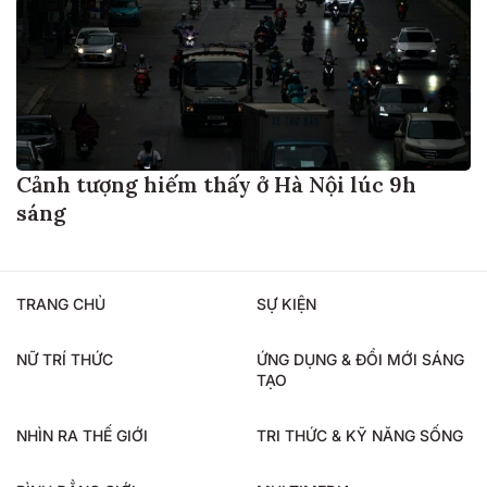
Cảnh tượng hiếm thấy ở Hà Nội lúc 9h
sáng
TRANG CHỦ
SỰ KIỆN
NỮ TRÍ THỨC
ỨNG DỤNG & ĐỔI MỚI SÁNG
TẠO
NHÌN RA THẾ GIỚI
TRI THỨC & KỸ NĂNG SỐNG