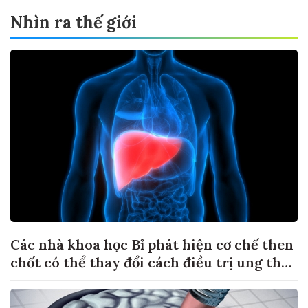
Nhìn ra thế giới
Các nhà khoa học Bỉ phát hiện cơ chế then
chốt có thể thay đổi cách điều trị ung thư
di căn gan