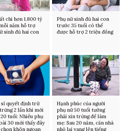
ất chi hơn 1.800 tỷ
Phụ nữ sinh đủ hai con
mỗi năm hỗ trợ
trước 35 tuổi có thể
ữ sinh đủ hai con
được hỗ trợ 2 triệu đồng
 sĩ quyết định trữ
Hạnh phúc của người
trứng 2 lần khi mới
phụ nữ 50 tuổi tưởng
 20 tuổi: Nhiều phụ
phải xin trứng để làm
oài 30 mới thấy đây
mẹ: Sau 20 năm, căn nhà
a chọn khôn ngoan
nhỏ lại vang lên tiếng