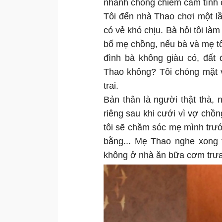
nhanh chóng chiếm cảm tình c
Tôi đến nhà Thao chơi một lầ
có vẻ khó chịu. Bà hỏi tôi làm
bố mẹ chồng, nếu bà và mẹ tôi
đình bà không giàu có, đất đ
Thao không? Tôi chóng mặt 
trai.
Bản thân là người thật thà, n
riêng sau khi cưới vì vợ chồng
tôi sẽ chăm sóc mẹ mình trư
bằng... Mẹ Thao nghe xong t
không ở nhà ăn bữa cơm trưa 