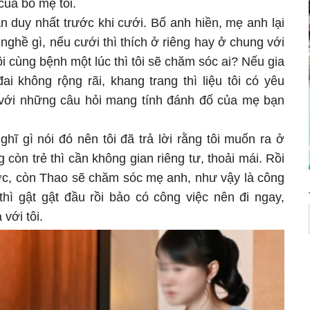
ủa bố mẹ tôi.
n duy nhất trước khi cưới. Bố anh hiền, mẹ anh lại
 nghề gì, nếu cưới thì thích ở riêng hay ở chung với
 cùng bệnh một lúc thì tôi sẽ chăm sóc ai? Nếu gia
ai không rộng rãi, khang trang thì liệu tôi có yêu
với những câu hỏi mang tính đánh đố của mẹ bạn
ghĩ gì nói đó nên tôi đã trả lời rằng tôi muốn ra ở
 còn trẻ thì cần không gian riêng tư, thoải mái. Rồi
ớc, còn Thao sẽ chăm sóc mẹ anh, như vậy là công
hì gật gật đầu rồi bảo có công việc nên đi ngay,
với tôi.