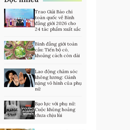
Trao Giải Báo chí
toàn quốc về Bình
đẳng giới 2026 cho
24 tác phẩm xuất sắc
Bình đẳng giới toàn
cầu: Tiến bộ có,
khoảng cách còn dài
Lao động chăm sóc
không lương: Gánh
nặng vô hình của phụ
nữ
Bạo lực với phụ nữ:
Cuộc khủng hoảng
chưa chịu lùi