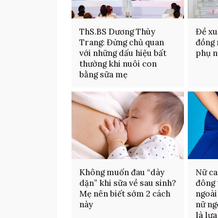
ThS.BS Dương Thùy
Đề xu
Trang: Đừng chủ quan
đồng 
với những dấu hiệu bất
phụ n
thường khi nuôi con
bằng sữa mẹ
Không muốn đau “dày
Nữ ca
dặn” khi sữa về sau sinh?
đông 
Mẹ nên biết sớm 2 cách
ngoài
này
nữ ng
là lự