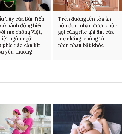
u Tây của Bùi Tiến
Trên đường lên tòa án
có hành động hiếu
nộp đơn, nhận được cuộc
với mẹ chồng Việt,
gọi cùng file ghi âm của
biệt ngôn ngữ
mẹ chồng, chúng tôi
 phải rào cản khi
nhìn nhau bật khóc
sự yêu thương