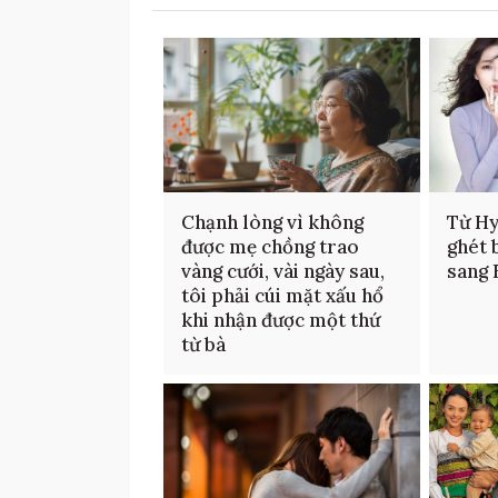
Chạnh lòng vì không
Từ Hy
được mẹ chồng trao
ghét 
vàng cưới, vài ngày sau,
sang
tôi phải cúi mặt xấu hổ
khi nhận được một thứ
từ bà