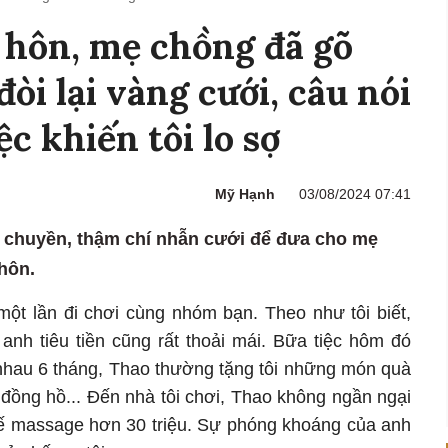
 hôn, mẹ chồng đã gõ
òi lại vàng cưới, câu nói
ệc khiến tôi lo sợ
Mỹ Hạnh
03/08/2024 07:41
y chuyền, thậm chí nhẫn cưới để đưa cho mẹ
hôn.
một lần đi chơi cùng nhóm bạn. Theo như tôi biết,
 anh tiêu tiền cũng rất thoải mái. Bữa tiệc hôm đó
 nhau 6 tháng, Thao thường tặng tôi những món quà
, đồng hồ... Đến nhà tôi chơi, Thao không ngần ngại
ghế massage hơn 30 triệu. Sự phóng khoáng của anh