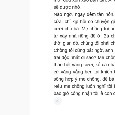
mời đều xôn xao bàn tán. Ai c
sẽ được nhờ.
Nào ngờ, ngay đêm tân hôn,
cửa, chỉ kịp hỏi có chuyện g
cưới cho bà. Mẹ chồng tôi nó
tự xây nhà riêng để ở. Bà c
thời gian đó, chúng tôi phải c
Chồng tôi cũng bất ngờ, anh
trai độc nhất đi sao? Mẹ chồn
tháo hết vàng cưới, kể cả nh
cứ văng vẳng bên tai khiến t
sống hợp ý mẹ chồng, để bà 
Nếu mẹ chồng luôn nghĩ tôi l
bao giờ công nhận tôi là con 