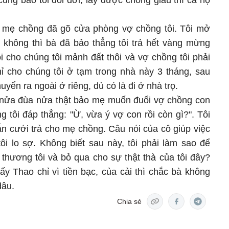
ũng bảo tôi đổi đời, lấy được chồng giàu thì cả họ
 mẹ chồng đã gõ cửa phòng vợ chồng tôi. Tôi mở
ì không thì bà đã bảo thẳng tôi trả hết vàng mừng
i cho chúng tôi mảnh đất thôi và vợ chồng tôi phải
hỉ cho chúng tôi ở tạm trong nhà này 3 tháng, sau
huyển ra ngoài ở riêng, dù có là đi ở nhà trọ.
 nửa đùa nửa thật bảo mẹ muốn đuổi vợ chồng con
g tôi đáp thẳng: "Ừ, vừa ý vợ con rồi còn gì?". Tôi
ẫn cưới trả cho mẹ chồng. Câu nói của cô giúp việc
ôi lo sợ. Không biết sau này, tôi phải làm sao để
thương tôi và bỏ qua cho sự thật thà của tôi đây?
ấy Thao chỉ vì tiền bạc, của cải thì chắc bà không
dâu.
Chia sẻ