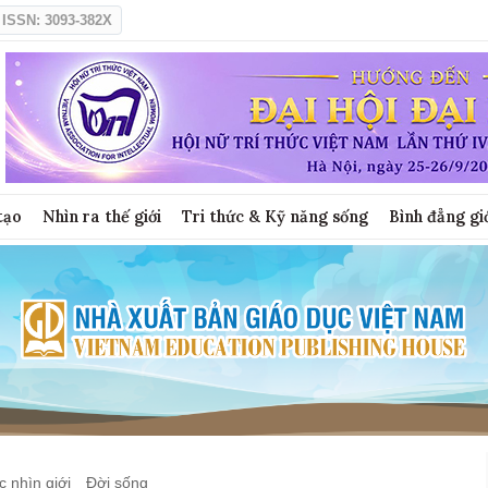
ISSN: 3093-382X
tạo
Nhìn ra thế giới
Tri thức & Kỹ năng sống
Bình đẳng gi
 nhìn giới
Đời sống