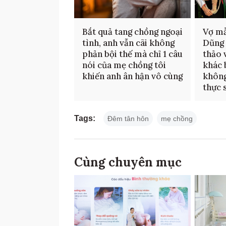
Bắt quả tang chồng ngoại
Vợ mẫ
tình, anh vẫn cãi không
Dũng 
phản bội thế mà chỉ 1 câu
thảo 
nói của mẹ chồng tôi
khác 
khiến anh ân hận vô cùng
không
thực 
Tags:
Đêm tân hôn
mẹ chồng
Cùng chuyên mục