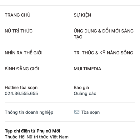
TRANG CHỦ
SỰ KIỆN
NỮ TRÍ THỨC
ỨNG DỤNG & ĐỔI MỚI SÁNG
TẠO
NHÌN RA THẾ GIỚI
TRI THỨC & KỸ NĂNG SỐNG
BÌNH ĐẲNG GIỚI
MULTIMEDIA
Hotline tòa soạn
Báo giá
024.36.555.655
Quảng cáo
Thông tin doanh nghiệp
Tòa soạn
Tạp chí điện tử Phụ nữ Mới
Thuộc Hội Nữ trí thức Việt Nam