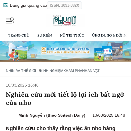
Bảng giá quảng cáo
ISSN: 3093-382X
TRANG CHỦ
SỰ KIỆN
NỮ TRÍ THỨC
ỨNG DỤNG & ĐỔI MỚI
/
NHÌN RA THẾ GIỚI
KINH NGHIỆM
KHÁM PHÁ
NHÂN VẬT
10/03/2025 16:48
Nghiên cứu mới tiết lộ lợi ích bất ngờ
của nho
Minh Nguyễn (theo Scitech Daily)
10/03/2025 16:48
Nghiên cứu cho thấy rằng việc ăn nho hàng