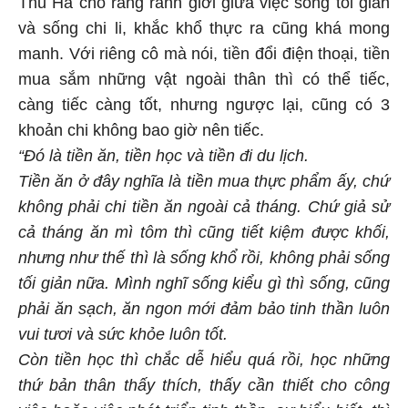
Thu Hà cho rằng ranh giới giữa việc sống tối giản
và sống chi li, khắc khổ thực ra cũng khá mong
manh. Với riêng cô mà nói, tiền đổi điện thoại, tiền
mua sắm những vật ngoài thân thì có thể tiếc,
càng tiếc càng tốt, nhưng ngược lại, cũng có 3
khoản chi không bao giờ nên tiếc.
“Đó là tiền ăn, tiền học và tiền đi du lịch.
Tiền ăn ở đây nghĩa là tiền mua thực phẩm ấy, chứ
không phải chi tiền ăn ngoài cả tháng. Chứ giả sử
cả tháng ăn mì tôm thì cũng tiết kiệm được khối,
nhưng như thế thì là sống khổ rồi, không phải sống
tối giản nữa. Mình nghĩ sống kiểu gì thì sống, cũng
phải ăn sạch, ăn ngon mới đảm bảo tinh thần luôn
vui tươi và sức khỏe luôn tốt.
Còn tiền học thì chắc dễ hiểu quá rồi, học những
thứ bản thân thấy thích, thấy cần thiết cho công