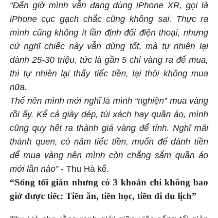
“Đến giờ mình vẫn đang dùng iPhone XR, gọi là
iPhone cục gạch chắc cũng không sai. Thực ra
mình cũng không ít lần định đổi điện thoại, nhưng
cứ nghĩ chiếc này vẫn dùng tốt, mà tự nhiên lại
dành 25-30 triệu, tức là gần 5 chỉ vàng ra để mua,
thì tự nhiên lại thấy tiếc tiền, lại thôi không mua
nữa.
Thế nên mình mới nghĩ là mình “nghiện” mua vàng
rồi ấy. Kể cả giày dép, túi xách hay quần áo, mình
cũng quy hết ra thành giá vàng để tính. Nghĩ mãi
thành quen, có năm tiếc tiền, muốn để dành tiền
để mua vàng nên mình còn chẳng sắm quần áo
mới lần nào”
- Thu Hà kể.
“Sống tối giản nhưng có 3 khoản chi không bao
giờ được tiếc: Tiền ăn, tiền học, tiền đi du lịch”