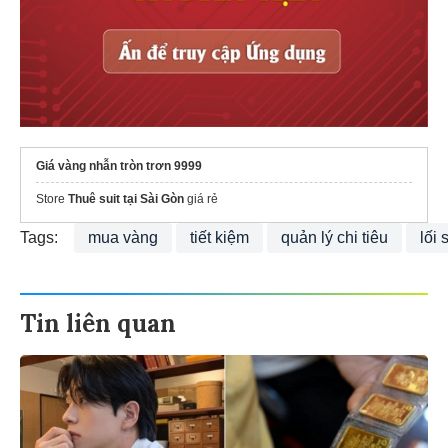
Giá vàng nhẫn tròn trơn 9999
Store
Thuê suit tại Sài Gòn
giá rẻ
Tags:
mua vàng
tiết kiệm
quản lý chi tiêu
lối 
Tin liên quan