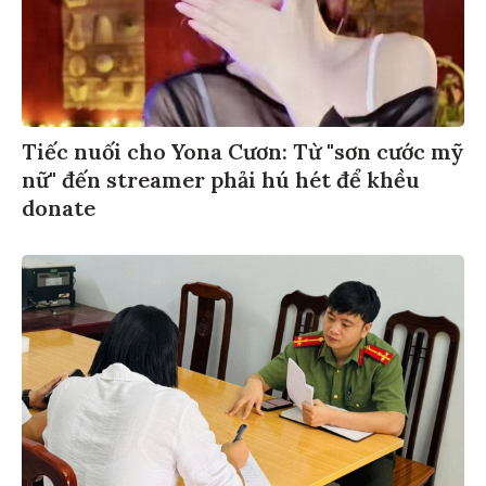
Tiếc nuối cho Yona Cươn: Từ "sơn cước mỹ
nữ" đến streamer phải hú hét để khều
donate