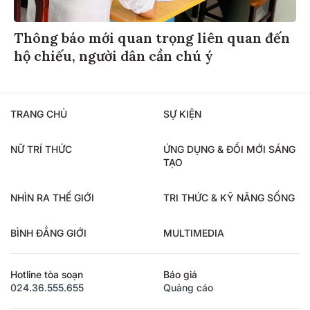
Thông báo mới quan trọng liên quan đến
hộ chiếu, người dân cần chú ý
TRANG CHỦ
SỰ KIỆN
NỮ TRÍ THỨC
ỨNG DỤNG & ĐỔI MỚI SÁNG
TẠO
NHÌN RA THẾ GIỚI
TRI THỨC & KỸ NĂNG SỐNG
BÌNH ĐẲNG GIỚI
MULTIMEDIA
Hotline tòa soạn
Báo giá
024.36.555.655
Quảng cáo