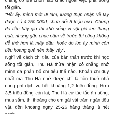
chẳng có lựa chọn nào khác ngoài việc phải sống
tối giản.
“Hồi ấy, mình mới đi làm, lương thực nhận về tay
được có 4.750.000đ, chưa nổi 5 triệu nữa. Chừng
đó tiền bây giờ thì khó sống vì vật giá leo thang
quá, nhưng gần chục năm về trước thì cũng không
dễ thở hơn là mấy đâu, hoặc do lúc ấy mình còn
tiêu hoang quá nên thấy vậy”.
Nghĩ về cách chi tiêu của bản thân trước khi học
sống tối giản, Thu Hà thừa nhận cô chẳng nhớ
mình đã phân bổ chi tiêu thế nào. Khoản chi duy
nhất mà Thu Hà nhớ được chỉ là tiền thuê nhà
cùng phí dịch vụ hết khoảng 1,2 triệu đồng. Hơn
3,5 triệu đồng còn lại, Thu Hà cứ túc tắc ăn uống,
mua sắm, thi thoảng cho em gái vài trăm ngàn tiêu
vặt, đến khoảng ngày 25-26 hàng tháng là hết