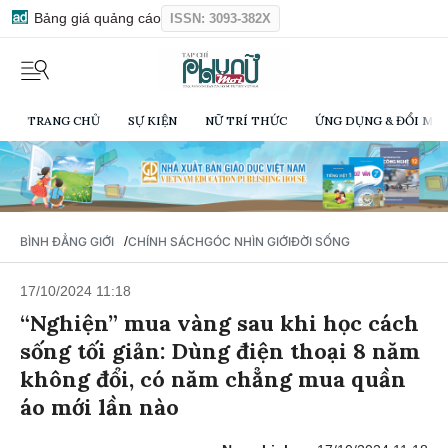
Bảng giá quảng cáo
ISSN: 3093-382X
TRANG CHỦ
SỰ KIỆN
NỮ TRÍ THỨC
ỨNG DỤNG & ĐỔI MỚI
/
BÌNH ĐẲNG GIỚI
CHÍNH SÁCH
GÓC NHÌN GIỚI
ĐỜI SỐNG
17/10/2024 11:18
“Nghiện” mua vàng sau khi học cách
sống tối giản: Dùng điện thoại 8 năm
không đổi, có năm chẳng mua quần
áo mới lần nào