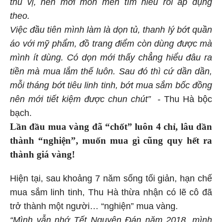
thú vị, nên mới mon men tìm hiểu rồi áp dụng
theo.
Việc đầu tiên mình làm là dọn tủ, thanh lý bớt quần
áo với mỹ phẩm, đồ trang điểm còn dùng được mà
mình ít dùng. Có dọn mới thấy chẳng hiểu đâu ra
tiền mà mua lắm thế luôn. Sau đó thì cứ dần dần,
mỗi tháng bớt tiêu linh tinh, bớt mua sắm bốc đồng
nên mới tiết kiệm được chun chút”
- Thu Hà bộc
bạch.
Lần đầu mua vàng đã “chốt” luôn 4 chỉ, lâu dần
thành “nghiện”, muốn mua gì cũng quy hết ra
thành giá vàng!
Hiện tại, sau khoảng 7 năm sống tối giản, hạn chế
mua sắm linh tinh, Thu Hà thừa nhận có lẽ cô đã
trở thành một người… “nghiện” mua vàng.
“Mình vẫn nhớ Tết Nguyên Đán năm 2018, mình