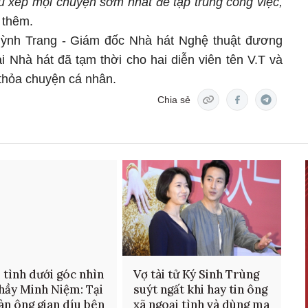
u xếp mọi chuyện sớm nhất để tập trung công việc,
 thêm.
ỳnh Trang - Giám đốc Nhà hát Nghệ thuật đương
ại Nhà hát đã tạm thời cho hai diễn viên tên V.T và
n thỏa chuyện cá nhân.
Chia sẻ
 tình dưới góc nhìn
Vợ tài tử Ký Sinh Trùng
hầy Minh Niệm: Tại
suýt ngất khi hay tin ông
àn ông gian díu bên
xã ngoại tình và dùng ma