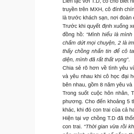
Liên lạc với T.D, cô cho biết 
truyền trên MXH, cô đính chín
là trước khách sạn, nơi đoàn 
Trước khi quyết định xuống xe
đồng hồ:
“Mình hiểu là mình
chấm dứt mọi chuyện, 2 là im
thấy chồng nhắn tin để cô t
diện, mình đã rất thất vọng”
.
Chia sẻ rõ hơn về tình yêu v
và yêu nhau khi cô học đại 
bên nhau, gồm 8 năm yêu và 
Trong suốt cuộc hôn nhân, T
phương. Cho đến khoảng 5 th
khác, khi đó con trai của cả h
Hiện tại vợ chồng T.D đã th
con trai.
“Thời gian vừa rồi k