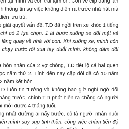
hiện tại mình và con trai tạm ổn. Còn về clip đang lan
h thông tin sự việc không diễn ra trước nhà hát mà
diễn lưu trú.
 giải quyết vấn đề, T.D đã ngồi trên xe khóc 1 tiếng
 chỉ có 2 lựa chọn, 1 là bước xuống xe đối mặt và
 lặng quay về nhà với con.
Khi xuống xe, mình còn
a chạy trước rồi xua tay đuổi mình, không dám đối
à hôn nhân của 2 vợ chồng, T.D tiết lộ cả hai quen
học năm thứ 2. Tính đến nay cặp đôi đã có 10 năm
2 năm kết hôn.
.D luôn tin ttưởng và không bao giờ nghi ngờ đối
áng trước, chính T.D phát hiện ra chồng có người
ai mới được 4 tháng tuổi.
ống nhất đường ai nấy bước, cô là người nhận nuôi
hiến mình suy sụp tinh thần, công việc chậm tiến độ