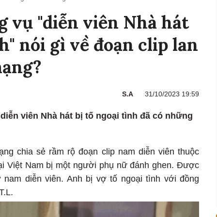
g vụ "diễn viên Nhà hát
h" nói gì về đoạn clip lan
mạng?
S.A
31/10/2023 19:59
 diễn viên Nhà hát bị tố ngoại tình đã có những
ng chia sẻ rầm rộ đoạn clip nam diễn viên thuộc
ại Việt Nam bị một người phụ nữ đánh ghen. Được
ợ nam diễn viên. Anh bị vợ tố ngoại tình với đồng
T.L.