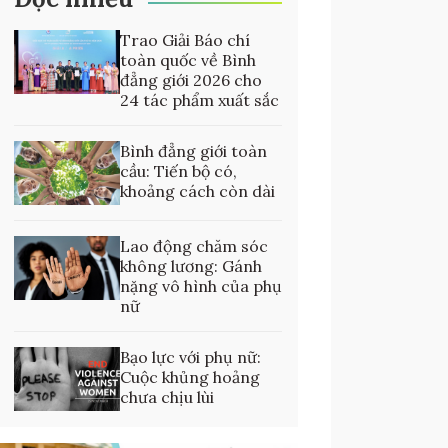
Trao Giải Báo chí
toàn quốc về Bình
đẳng giới 2026 cho
24 tác phẩm xuất sắc
Bình đẳng giới toàn
cầu: Tiến bộ có,
khoảng cách còn dài
Lao động chăm sóc
không lương: Gánh
nặng vô hình của phụ
nữ
Bạo lực với phụ nữ:
Cuộc khủng hoảng
chưa chịu lùi