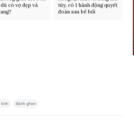
 dù có vợ đẹp và
túy, có 1 hành động quyết
giang?
đoán sau bê bối
 tình
đánh ghen