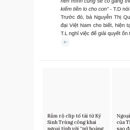
nên mình cũng sẽ cố gắng th
kiếm tiền lo cho con”
- T.D nói
Trước đó, bà Nguyễn Thị Qu
đại Việt Nam cho biết, hiện t
T.L nghỉ việc để giải quyết ổ
Rầm rộ clip tố tài tử Ký
Ngoại
Sinh Trùng công khai
của T
ngoại tình với “nữ hoàng
sao đ