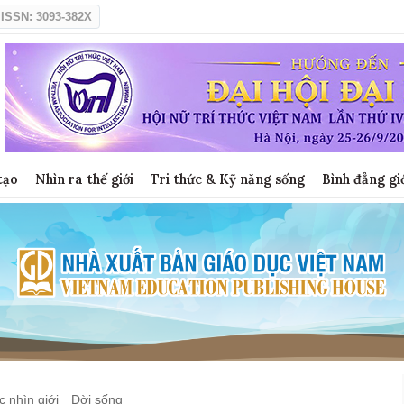
ISSN: 3093-382X
tạo
Nhìn ra thế giới
Tri thức & Kỹ năng sống
Bình đẳng gi
 nhìn giới
Đời sống