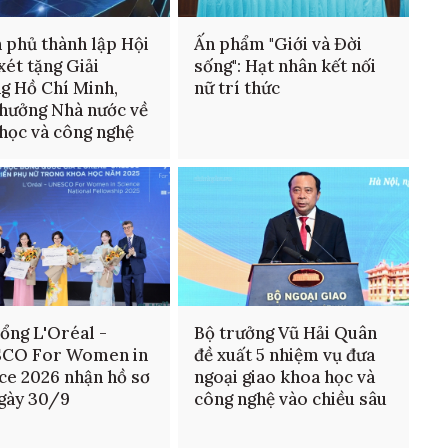
 phủ thành lập Hội
Ấn phẩm "Giới và Đời
xét tặng Giải
sống": Hạt nhân kết nối
g Hồ Chí Minh,
nữ trí thức
thưởng Nhà nước về
học và công nghệ
ổng L'Oréal -
Bộ trưởng Vũ Hải Quân
CO For Women in
đề xuất 5 nhiệm vụ đưa
ce 2026 nhận hồ sơ
ngoại giao khoa học và
gày 30/9
công nghệ vào chiều sâu