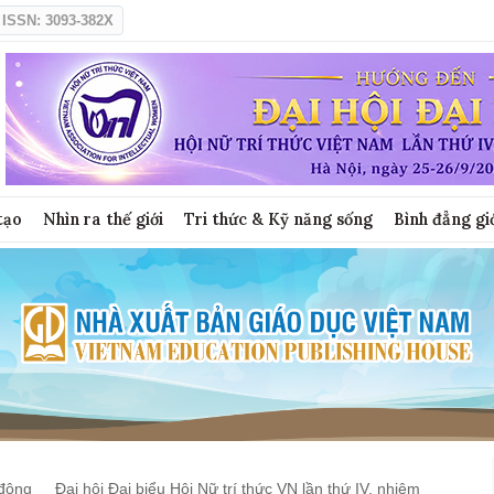
ISSN: 3093-382X
tạo
Nhìn ra thế giới
Tri thức & Kỹ năng sống
Bình đẳng gi
động
Đại hội Đại biểu Hội Nữ trí thức VN lần thứ IV, nhiệm