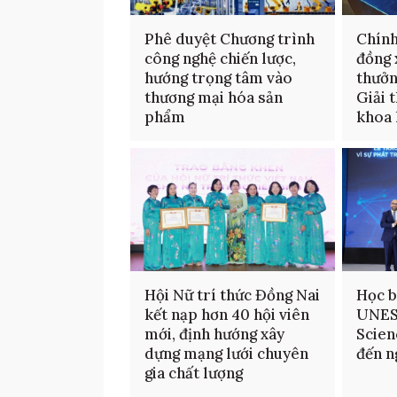
Phê duyệt Chương trình
Chính
công nghệ chiến lược,
đồng 
hướng trọng tâm vào
thưởn
thương mại hóa sản
Giải 
phẩm
khoa 
Hội Nữ trí thức Đồng Nai
Học b
kết nạp hơn 40 hội viên
UNES
mới, định hướng xây
Scien
dựng mạng lưới chuyên
đến n
gia chất lượng