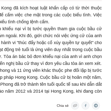
Kong đã kích hoạt luật khẩn cấp có từ thời thuộc
ể cấm việc che mặt trong các cuộc biểu tình. Việc
biểu tình chống lệnh cấm.
khiếu nại vì bị tước quyền tham gia cuộc bầu cử
m ngoái. Khi đó, giới chức nói việc ứng cử của anh
 hành vi "thúc đẩy hoặc cổ xúy quyền tự quyết" cho
t động trẻ tuổi là ứng viên duy nhất trong cuộc bầu
ử. Tòa án bác bỏ đơn khiếu nại của anh vì anh chọn
iến nghị bầu cử thay vì đơn yêu cầu tòa án xem xét.
hong và 11 ứng viên khác thuộc phe đối lập bị tước
ập pháp Hong Kong. Cuộc bầu cử bị hoãn một năm,
hong đã trở thành tên tuổi quốc tế sau khi dẫn dắt
vào năm 2012 và 2014 tại Hong Kong, khi đang còn
Chia sẻ