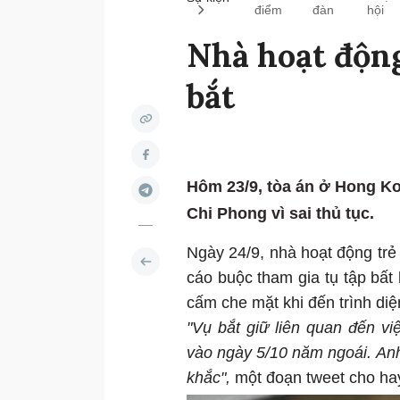
điểm
đàn
hội
Nhà hoạt độn
bắt
Hôm 23/9, tòa án ở Hong K
Chi Phong vì sai thủ tục.
Ngày 24/9, nhà hoạt động trẻ
cáo buộc tham gia tụ tập bấ
cấm che mặt khi đến trình di
"Vụ bắt giữ liên quan đến v
vào ngày 5/10 năm ngoái. An
khắc",
một đoạn tweet cho ha