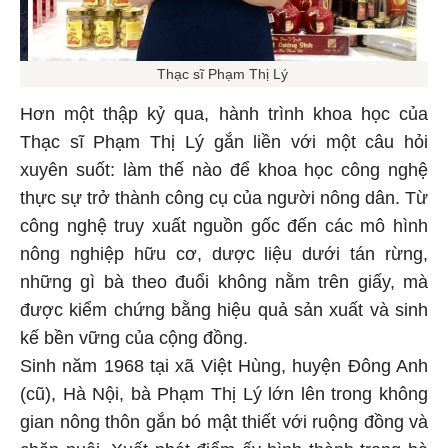
Thạc sĩ Phạm Thị Lý
Hơn một thập kỷ qua, hành trình khoa học của
Thạc sĩ Phạm Thị Lý gắn liền với một câu hỏi
xuyên suốt: làm thế nào để khoa học công nghệ
thực sự trở thành công cụ của người nông dân. Từ
công nghệ truy xuất nguồn gốc đến các mô hình
nông nghiệp hữu cơ, dược liệu dưới tán rừng,
những gì bà theo đuổi không nằm trên giấy, mà
được kiểm chứng bằng hiệu quả sản xuất và sinh
kế bền vững của cộng đồng.
Sinh năm 1968 tại xã Việt Hùng, huyện Đông Anh
(cũ), Hà Nội, bà Phạm Thị Lý lớn lên trong không
gian nông thôn gắn bó mật thiết với ruộng đồng và
chăn nuôi. Xuất phát điểm ấy hình thành trong bà