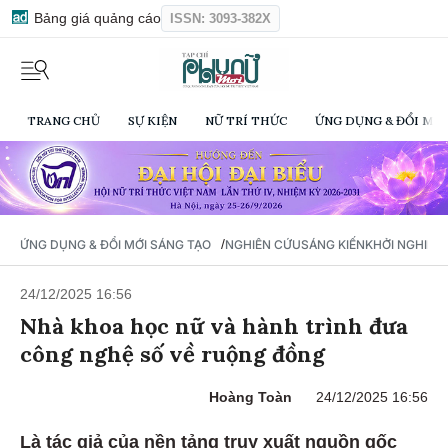
Bảng giá quảng cáo
ISSN: 3093-382X
TRANG CHỦ
SỰ KIỆN
NỮ TRÍ THỨC
ỨNG DỤNG & ĐỔI MỚI
/
ỨNG DỤNG & ĐỔI MỚI SÁNG TẠO
NGHIÊN CỨU
SÁNG KIẾN
KHỞI NGHIỆP
24/12/2025 16:56
Nhà khoa học nữ và hành trình đưa
công nghệ số về ruộng đồng
Hoàng Toàn
24/12/2025 16:56
Là tác giả của nền tảng truy xuất nguồn gốc