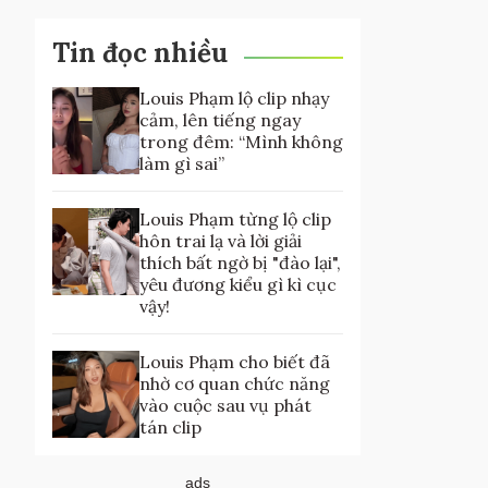
Tin đọc nhiều
Louis Phạm lộ clip nhạy
cảm, lên tiếng ngay
trong đêm: “Mình không
làm gì sai”
Louis Phạm từng lộ clip
hôn trai lạ và lời giải
thích bất ngờ bị "đào lại",
yêu đương kiểu gì kì cục
vậy!
Louis Phạm cho biết đã
nhờ cơ quan chức năng
vào cuộc sau vụ phát
tán clip
ads