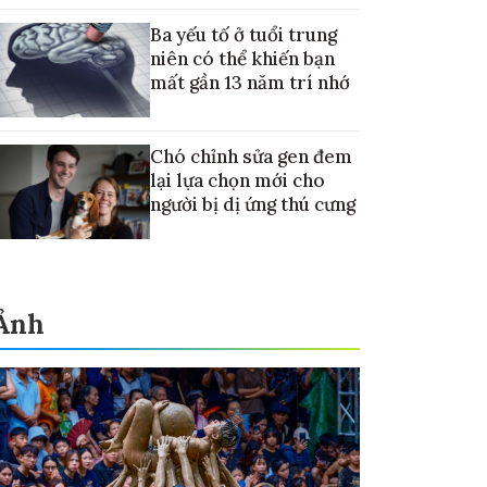
điều trị ung thư di căn gan
Ba yếu tố ở tuổi trung
niên có thể khiến bạn
mất gần 13 năm trí nhớ
Chó chỉnh sửa gen đem
lại lựa chọn mới cho
người bị dị ứng thú cưng
Ảnh