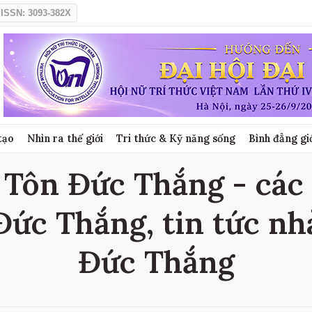
ISSN: 3093-382X
tạo
Nhìn ra thế giới
Tri thức & Kỹ năng sống
Bình đẳng gi
 Tôn Đức Thắng - các 
Đức Thắng, tin tức nh
Đức Thắng