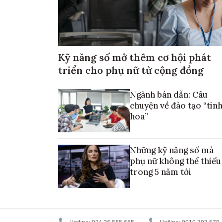
Kỹ năng số mở thêm cơ hội phát
triển cho phụ nữ từ cộng đồng
Ngành bán dẫn: Câu
chuyện về đào tạo “tin
hoa”
Những kỹ năng số mà
phụ nữ không thể thiếu
trong 5 năm tới