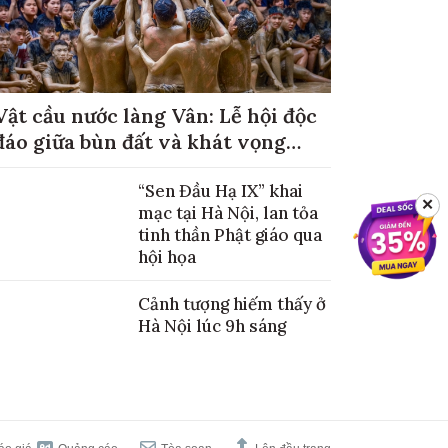
Vật cầu nước làng Vân: Lễ hội độc
đáo giữa bùn đất và khát vọng
mùa màng no đủ
“Sen Đầu Hạ IX” khai
✕
mạc tại Hà Nội, lan tỏa
tinh thần Phật giáo qua
hội họa
Cảnh tượng hiếm thấy ở
Hà Nội lúc 9h sáng