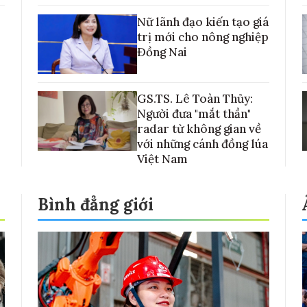
Nữ lãnh đạo kiến tạo giá
trị mới cho nông nghiệp
Đồng Nai
GS.TS. Lê Toàn Thủy:
Người đưa "mắt thần"
radar từ không gian về
với những cánh đồng lúa
Việt Nam
Bình đẳng giới