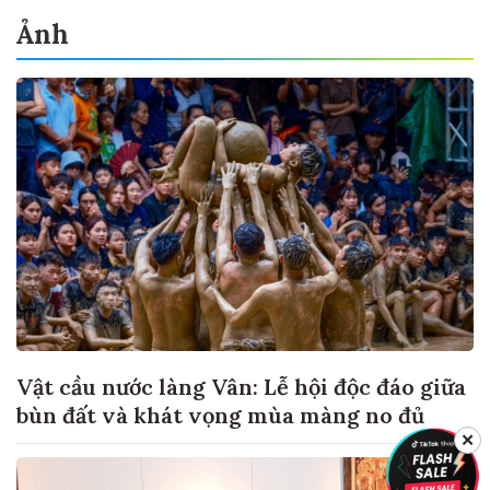
Ảnh
Vật cầu nước làng Vân: Lễ hội độc đáo giữa
bùn đất và khát vọng mùa màng no đủ
✕