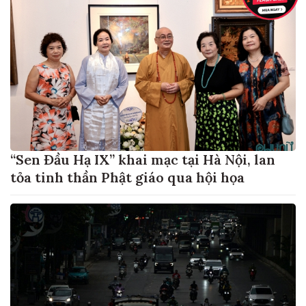
“Sen Đầu Hạ IX” khai mạc tại Hà Nội, lan
tỏa tinh thần Phật giáo qua hội họa