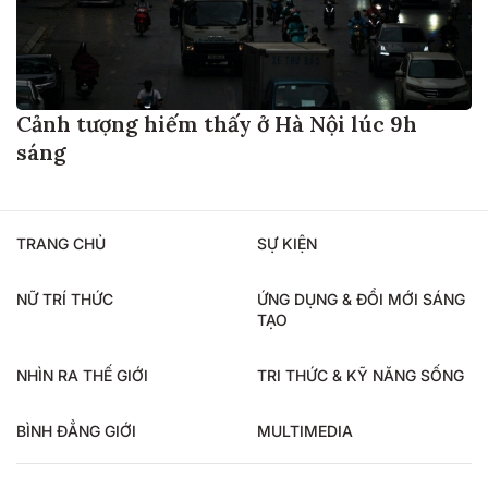
Cảnh tượng hiếm thấy ở Hà Nội lúc 9h
sáng
TRANG CHỦ
SỰ KIỆN
NỮ TRÍ THỨC
ỨNG DỤNG & ĐỔI MỚI SÁNG
TẠO
NHÌN RA THẾ GIỚI
TRI THỨC & KỸ NĂNG SỐNG
BÌNH ĐẲNG GIỚI
MULTIMEDIA