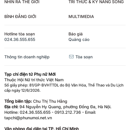
NHÌN RA THẾ GIỚI
TRI THỨC & KỸ NĂNG SỐNG
BÌNH ĐẲNG GIỚI
MULTIMEDIA
Hotline tòa soạn
Báo giá
024.36.555.655
Quảng cáo
Thông tin doanh nghiệp
Tòa soạn
Tạp chí điện tử Phụ nữ Mới
Thuộc Hội Nữ trí thức Việt Nam
Số giấy phép: 81/GP-BVHTTDL do Bộ Văn Hóa, Thể Thao và Du Lịch
cấp ngày 12/6/2026.
Tổng biên tập:
Chu Thị Thu Hằng
Địa chỉ:
94 Nguyễn Hy Quang, phường Đống Đa, Hà Nội.
Hotline: 024.36.555.655 - 0913.212.736 - Email:
tapchi@phunumoi.net.vn
Văn phòng đại diện tại TP. Hồ Chí Minh