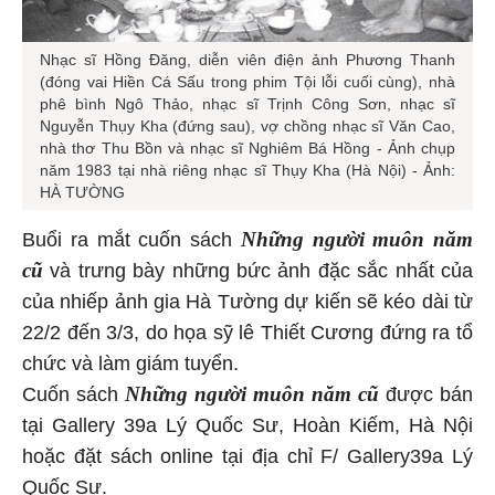
Nhạc sĩ Hồng Đăng, diễn viên điện ảnh Phương Thanh
(đóng vai Hiền Cá Sấu trong phim Tội lỗi cuối cùng), nhà
phê bình Ngô Thảo, nhạc sĩ Trịnh Công Sơn, nhạc sĩ
Nguyễn Thụy Kha (đứng sau), vợ chồng nhạc sĩ Văn Cao,
nhà thơ Thu Bồn và nhạc sĩ Nghiêm Bá Hồng - Ảnh chụp
năm 1983 tại nhà riêng nhạc sĩ Thụy Kha (Hà Nội) - Ảnh:
HÀ TƯỜNG
Những người muôn năm
Buổi ra mắt cuốn sách
cũ
và trưng bày những bức ảnh đặc sắc nhất của
của nhiếp ảnh gia Hà Tường dự kiến sẽ kéo dài từ
22/2 đến 3/3, do họa sỹ lê Thiết Cương đứng ra tổ
chức và làm giám tuyển.
Những người muôn năm cũ
Cuốn sách
được bán
tại Gallery 39a Lý Quốc Sư, Hoàn Kiếm, Hà Nội
hoặc đặt sách online tại địa chỉ F/ Gallery39a Lý
Quốc Sư.