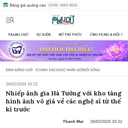
Bảng giá quảng cáo
ISSN: 3093-382X
TRANG CHỦ
SỰ KIỆN
NỮ TRÍ THỨC
ỨNG DỤNG & ĐỔI MỚI
/
BÌNH ĐẲNG GIỚI
CHÍNH SÁCH
GÓC NHÌN GIỚI
ĐỜI SỐNG
26/02/2020 10:22
Nhiếp ảnh gia Hà Tường với kho tàng
hình ảnh vô giá về các nghệ sĩ từ thế
kỉ trước
Thanh Mai
26/02/2020 10:22