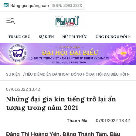
Bảng giá quảng cáo
ISSN: 3093-382X
TRANG CHỦ
SỰ KIỆN
NỮ TRÍ THỨC
ỨNG DỤNG & ĐỔI MỚI
/
SỰ KIỆN
TIÊU ĐIỂM
DIỄN ĐÀN
HOẠT ĐỘNG HỘI
ĐẠI HỘI ĐẠI BIỂU HỘI NỮ 
07/01/2022 13:42
Những đại gia kín tiếng trở lại ấn
tượng trong năm 2021
Thanh Mai
07/01/2022 13:42
Đặng Thị Hoàng Yến, Đặng Thành Tâm, Bầu