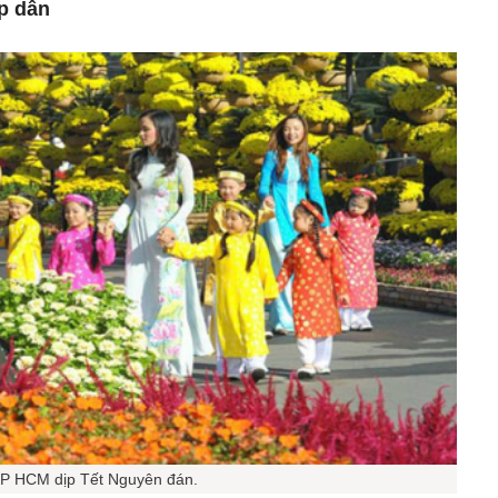
p dẫn
P HCM dịp Tết Nguyên đán.