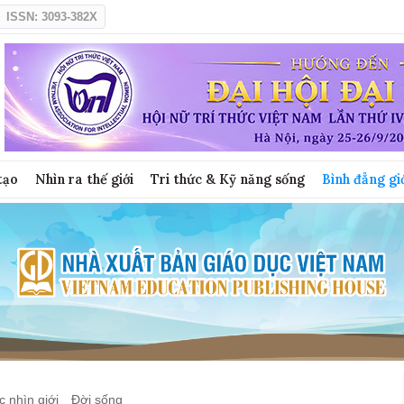
ISSN: 3093-382X
tạo
Nhìn ra thế giới
Tri thức & Kỹ năng sống
Bình đẳng gi
 nhìn giới
Đời sống