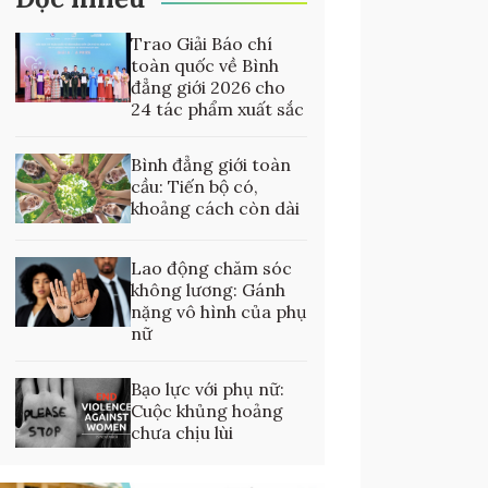
Trao Giải Báo chí
toàn quốc về Bình
đẳng giới 2026 cho
24 tác phẩm xuất sắc
Bình đẳng giới toàn
cầu: Tiến bộ có,
khoảng cách còn dài
Lao động chăm sóc
không lương: Gánh
nặng vô hình của phụ
nữ
Bạo lực với phụ nữ:
Cuộc khủng hoảng
chưa chịu lùi