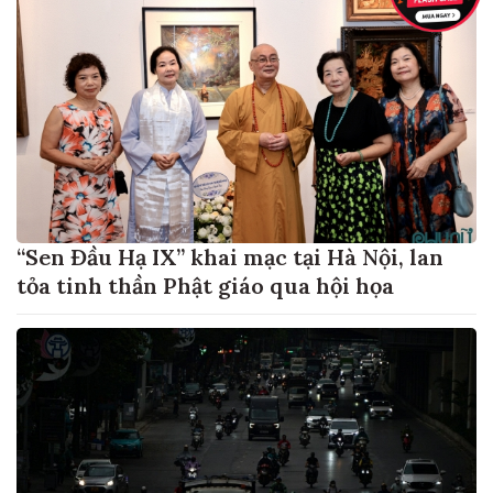
“Sen Đầu Hạ IX” khai mạc tại Hà Nội, lan
tỏa tinh thần Phật giáo qua hội họa