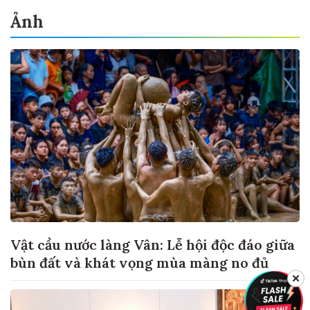
Ảnh
Vật cầu nước làng Vân: Lễ hội độc đáo giữa
bùn đất và khát vọng mùa màng no đủ
✕