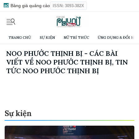
Bảng giá quảng cáo
ISSN: 3093-382X
TRANG CHỦ
SỰ KIỆN
NỮ TRÍ THỨC
ỨNG DỤNG & ĐỔI MỚI
NOO PHƯỚC THỊNH BỊ - CÁC BÀI
VIẾT VỀ NOO PHƯỚC THỊNH BỊ, TIN
TỨC NOO PHƯỚC THỊNH BỊ
Sự kiện