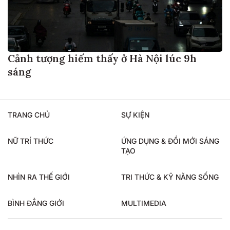
Cảnh tượng hiếm thấy ở Hà Nội lúc 9h
sáng
TRANG CHỦ
SỰ KIỆN
NỮ TRÍ THỨC
ỨNG DỤNG & ĐỔI MỚI SÁNG
TẠO
NHÌN RA THẾ GIỚI
TRI THỨC & KỸ NĂNG SỐNG
BÌNH ĐẲNG GIỚI
MULTIMEDIA