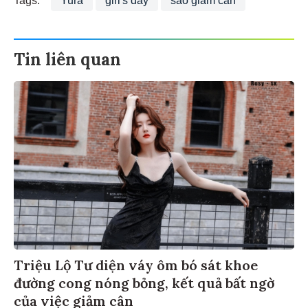
Tags:
Yura
girl's day
sao giảm cân
Tin liên quan
Triệu Lộ Tư diện váy ôm bó sát khoe
đường cong nóng bỏng, kết quả bất ngờ
của việc giảm cân