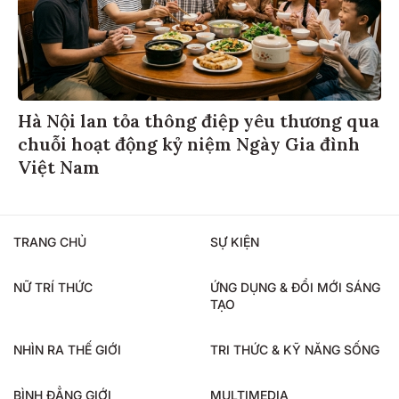
Hà Nội lan tỏa thông điệp yêu thương qua
chuỗi hoạt động kỷ niệm Ngày Gia đình
Việt Nam
TRANG CHỦ
SỰ KIỆN
NỮ TRÍ THỨC
ỨNG DỤNG & ĐỔI MỚI SÁNG
TẠO
NHÌN RA THẾ GIỚI
TRI THỨC & KỸ NĂNG SỐNG
BÌNH ĐẲNG GIỚI
MULTIMEDIA