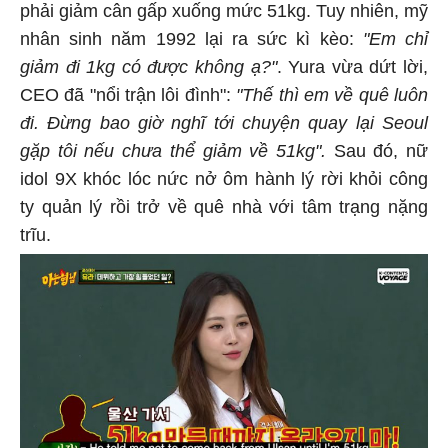
phải giảm cân gấp xuống mức 51kg. Tuy nhiên, mỹ
nhân sinh năm 1992 lại ra sức kì kèo:
"Em chỉ
giảm đi 1kg có được không ạ?"
. Yura vừa dứt lời,
CEO đã "nổi trận lôi đình":
"Thế thì em về quê luôn
đi. Đừng bao giờ nghĩ tới chuyện quay lại Seoul
gặp tôi nếu chưa thể giảm về 51kg".
Sau đó, nữ
idol 9X khóc lóc nức nở ôm hành lý rời khỏi công
ty quản lý rồi trở về quê nhà với tâm trạng nặng
trĩu.