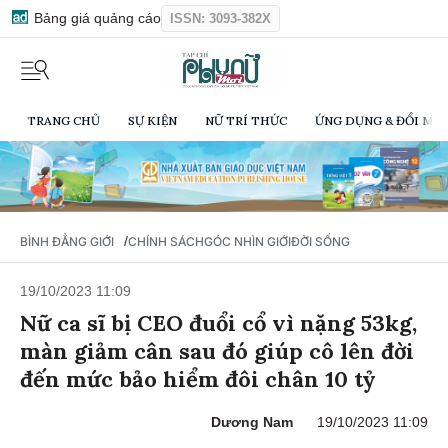
Bảng giá quảng cáo
ISSN: 3093-382X
TRANG CHỦ
SỰ KIỆN
NỮ TRÍ THỨC
ỨNG DỤNG & ĐỔI MỚI
/
BÌNH ĐẲNG GIỚI
CHÍNH SÁCH
GÓC NHÌN GIỚI
ĐỜI SỐNG
19/10/2023 11:09
Nữ ca sĩ bị CEO đuổi cổ vì nặng 53kg,
màn giảm cân sau đó giúp cô lên đời
đến mức bảo hiểm đôi chân 10 tỷ
Dương Nam
19/10/2023 11:09