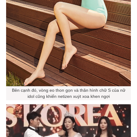
Bên cạnh đó, vòng eo thon gọn và thân hình chữ S của nữ
idol cũng khiến netizen xuýt xoa khen ngợi