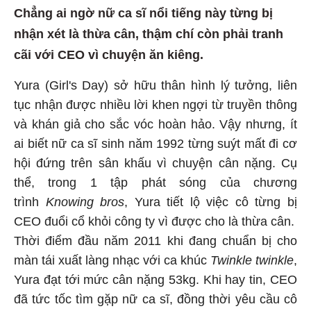
Chẳng ai ngờ nữ ca sĩ nổi tiếng này từng bị
nhận xét là thừa cân, thậm chí còn phải tranh
cãi với CEO vì chuyện ăn kiêng.
Yura (Girl's Day) sở hữu thân hình lý tưởng, liên
tục nhận được nhiều lời khen ngợi từ truyền thông
và khán giả cho sắc vóc hoàn hảo. Vậy nhưng, ít
ai biết nữ ca sĩ sinh năm 1992 từng suýt mất đi cơ
hội đứng trên sân khấu vì chuyện cân nặng. Cụ
thể, trong 1 tập phát sóng của chương
trình
Knowing bros
, Yura tiết lộ việc cô từng bị
CEO đuổi cổ khỏi công ty vì được cho là thừa cân.
Thời điểm đầu năm 2011 khi đang chuẩn bị cho
màn tái xuất làng nhạc với ca khúc
Twinkle twinkle
,
Yura đạt tới mức cân nặng 53kg. Khi hay tin, CEO
đã tức tốc tìm gặp nữ ca sĩ, đồng thời yêu cầu cô