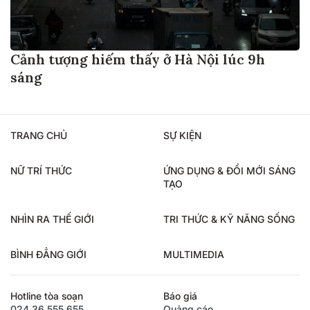
Cảnh tượng hiếm thấy ở Hà Nội lúc 9h
sáng
TRANG CHỦ
SỰ KIỆN
NỮ TRÍ THỨC
ỨNG DỤNG & ĐỔI MỚI SÁNG
TẠO
NHÌN RA THẾ GIỚI
TRI THỨC & KỸ NĂNG SỐNG
BÌNH ĐẲNG GIỚI
MULTIMEDIA
Hotline tòa soạn
Báo giá
024.36.555.655
Quảng cáo