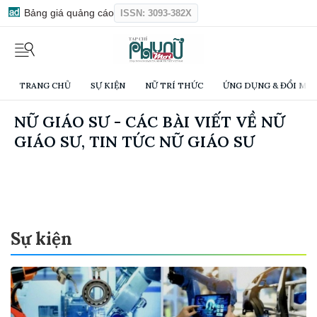
Bảng giá quảng cáo
ISSN: 3093-382X
TRANG CHỦ
SỰ KIỆN
NỮ TRÍ THỨC
ỨNG DỤNG & ĐỔI MỚI
NỮ GIÁO SƯ - CÁC BÀI VIẾT VỀ NỮ
GIÁO SƯ, TIN TỨC NỮ GIÁO SƯ
Sự kiện