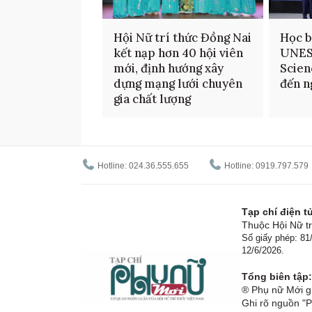
Hội Nữ trí thức Đồng Nai
Học b
kết nạp hơn 40 hội viên
UNES
mới, định hướng xây
Scien
dựng mạng lưới chuyên
đến n
gia chất lượng
Hotline: 024.36.555.655
Hotline: 0919.797.579
Tạp chí điện 
Thuộc Hội Nữ tr
Số giấy phép: 8
12/6/2026.
Tổng biên tập:
® Phụ nữ Mới gi
Ghi rõ nguồn "P