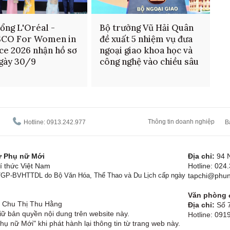
ổng L'Oréal -
Bộ trưởng Vũ Hải Quân
CO For Women in
đề xuất 5 nhiệm vụ đưa
ce 2026 nhận hồ sơ
ngoại giao khoa học và
gày 30/9
công nghệ vào chiều sâu
Thông tin doanh nghiệp
Hotline: 0913.242.977
B
tử Phụ nữ Mới
Địa chỉ:
94 
í thức Việt Nam
Hotline: 024
1/GP-BVHTTDL do Bộ Văn Hóa, Thể Thao và Du Lịch cấp ngày
tapchi@phun
Văn phòng đ
Chu Thị Thu Hằng
Địa chỉ:
Số 7
ữ bản quyền nội dung trên website này.
Hotline: 09
hụ nữ Mới" khi phát hành lại thông tin từ trang web này.