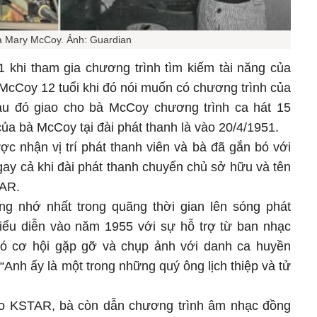
à Mary McCoy. Ảnh: Guardian
 khi tham gia chương trình tìm kiếm tài năng của
McCoy 12 tuổi khi đó nói muốn có chương trình của
u đó giao cho bà McCoy chương trình ca hát 15
của bà McCoy tại đài phát thanh là vào 20/4/1951.
c nhận vị trí phát thanh viên và bà đã gắn bó với
gay cả khi đài phát thanh chuyển chủ sở hữu và tên
TAR.
ng nhớ nhất trong quãng thời gian lên sóng phát
iểu diễn vào năm 1955 với sự hỗ trợ từ ban nhạc
 có cơ hội gặp gỡ và chụp ảnh với danh ca huyền
“Anh ấy là một trong những quý ông lịch thiệp và tử
cho KSTAR, bà còn dẫn chương trình âm nhạc đồng