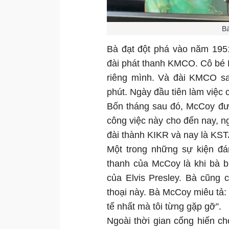
B
Bà đạt đột phá vào năm 1951
đài phát thanh KMCO. Cô bé 
riêng mình. Và đài KMCO sa
phút. Ngày đầu tiên làm việc 
Bốn tháng sau đó, McCoy đượ
công việc này cho đến nay, n
đài thành KIKR và nay là KS
Một trong những sự kiện đá
thanh của McCoy là khi bà b
của Elvis Presley. Bà cũng
thoại này. Bà McCoy miêu tả: 
tế nhất mà tôi từng gặp gỡ”.
Ngoài thời gian cống hiến 