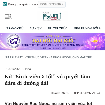
Bảng giá quảng cáo
ISSN: 3093-382X
TRANG CHỦ
SỰ KIỆN
NỮ TRÍ THỨC
ỨNG DỤNG & ĐỔI MỚI
/
NỮ TRÍ THỨC
TRÍ THỨC VIỆT
NHÀ KHOA HỌC
GƯƠNG MẶT TRẺ
09/01/2026 21:24
Nữ “Sinh viên 5 tốt” và quyết tâm
dám đi đường dài
Thành Nam
09/01/2026 21:24
Với Nguyễn Bảo Ngọc, nữ sinh viên vừa tốt