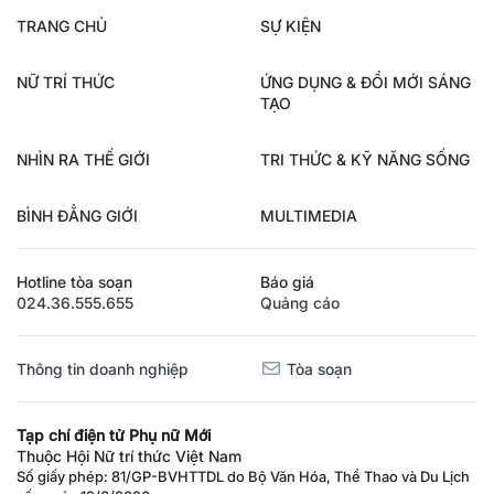
TRANG CHỦ
SỰ KIỆN
NỮ TRÍ THỨC
ỨNG DỤNG & ĐỔI MỚI SÁNG
TẠO
NHÌN RA THẾ GIỚI
TRI THỨC & KỸ NĂNG SỐNG
BÌNH ĐẲNG GIỚI
MULTIMEDIA
Hotline tòa soạn
Báo giá
024.36.555.655
Quảng cáo
Thông tin doanh nghiệp
Tòa soạn
Tạp chí điện tử Phụ nữ Mới
Thuộc Hội Nữ trí thức Việt Nam
Số giấy phép: 81/GP-BVHTTDL do Bộ Văn Hóa, Thể Thao và Du Lịch