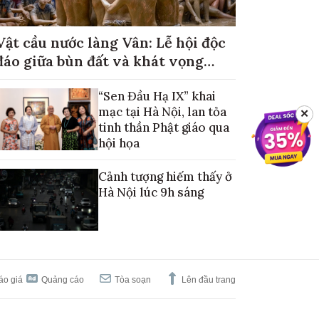
Vật cầu nước làng Vân: Lễ hội độc
đáo giữa bùn đất và khát vọng
mùa màng no đủ
“Sen Đầu Hạ IX” khai
mạc tại Hà Nội, lan tỏa
✕
tinh thần Phật giáo qua
hội họa
Cảnh tượng hiếm thấy ở
Hà Nội lúc 9h sáng
áo giá
Quảng cáo
Tòa soạn
Lên đầu trang