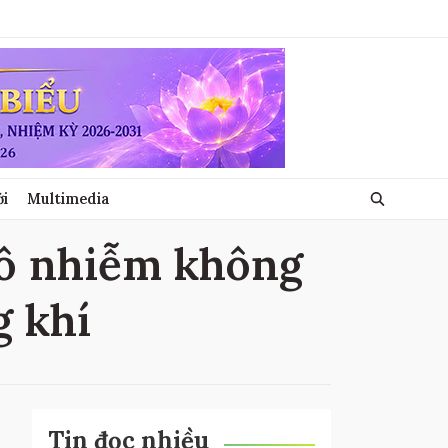
ới
Multimedia
ề ô nhiễm không
g khí
Tin đọc nhiều