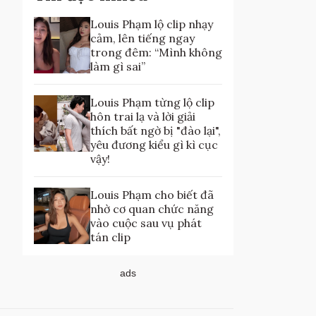
Louis Phạm lộ clip nhạy
cảm, lên tiếng ngay
trong đêm: “Mình không
làm gì sai”
Louis Phạm từng lộ clip
hôn trai lạ và lời giải
thích bất ngờ bị "đào lại",
yêu đương kiểu gì kì cục
vậy!
Louis Phạm cho biết đã
nhờ cơ quan chức năng
vào cuộc sau vụ phát
tán clip
ads