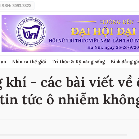
ISSN: 3093-382X
tạo
Nhìn ra thế giới
Tri thức & Kỹ năng sống
Bình đẳng gi
khí - các bài viết v
 tin tức ô nhiễm khôn