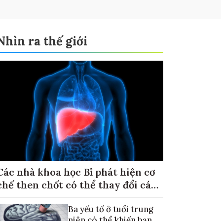
Nhìn ra thế giới
Các nhà khoa học Bỉ phát hiện cơ
chế then chốt có thể thay đổi cách
điều trị ung thư di căn gan
Ba yếu tố ở tuổi trung
niên có thể khiến bạn