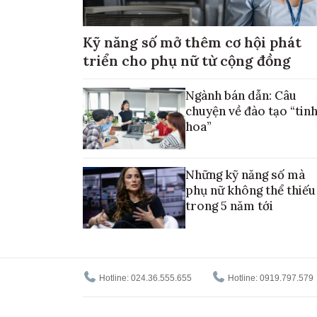
Kỹ năng số mở thêm cơ hội phát
triển cho phụ nữ từ cộng đồng
Ngành bán dẫn: Câu
chuyện về đào tạo “tin
hoa”
Những kỹ năng số mà
phụ nữ không thể thiếu
trong 5 năm tới
Hotline: 024.36.555.655
Hotline: 0919.797.579