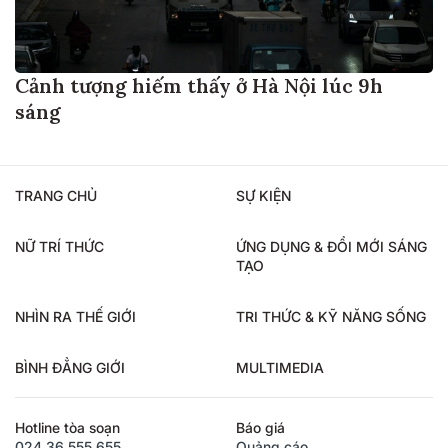
Cảnh tượng hiếm thấy ở Hà Nội lúc 9h
sáng
TRANG CHỦ
SỰ KIỆN
NỮ TRÍ THỨC
ỨNG DỤNG & ĐỔI MỚI SÁNG
TẠO
NHÌN RA THẾ GIỚI
TRI THỨC & KỸ NĂNG SỐNG
BÌNH ĐẲNG GIỚI
MULTIMEDIA
Hotline tòa soạn
Báo giá
024.36.555.655
Quảng cáo