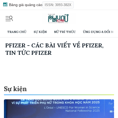
Bảng giá quảng cáo
ISSN: 3093-382X
TRANG CHỦ
SỰ KIỆN
NỮ TRÍ THỨC
ỨNG DỤNG & ĐỔI MỚI
PFIZER - CÁC BÀI VIẾT VỀ PFIZER,
TIN TỨC PFIZER
Sự kiện