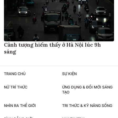
Cảnh tượng hiếm thấy ở Hà Nội lúc 9h
sáng
TRANG CHỦ
SỰ KIỆN
NỮ TRÍ THỨC
ỨNG DỤNG & ĐỔI MỚI SÁNG
TẠO
NHÌN RA THẾ GIỚI
TRI THỨC & KỸ NĂNG SỐNG