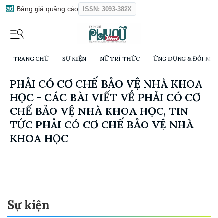
Bảng giá quảng cáo
ISSN: 3093-382X
TRANG CHỦ
SỰ KIỆN
NỮ TRÍ THỨC
ỨNG DỤNG & ĐỔI MỚI
PHẢI CÓ CƠ CHẾ BẢO VỆ NHÀ KHOA
HỌC - CÁC BÀI VIẾT VỀ PHẢI CÓ CƠ
CHẾ BẢO VỆ NHÀ KHOA HỌC, TIN
TỨC PHẢI CÓ CƠ CHẾ BẢO VỆ NHÀ
KHOA HỌC
Sự kiện