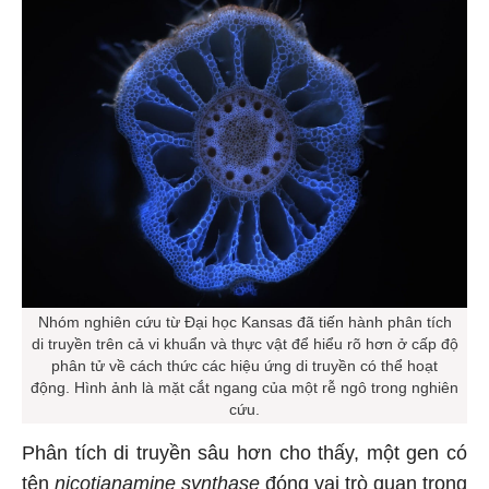
Nhóm nghiên cứu từ Đại học Kansas đã tiến hành phân tích
di truyền trên cả vi khuẩn và thực vật để hiểu rõ hơn ở cấp độ
phân tử về cách thức các hiệu ứng di truyền có thể hoạt
động. Hình ảnh là mặt cắt ngang của một rễ ngô trong nghiên
cứu.
Phân tích di truyền sâu hơn cho thấy, một gen có
tên
nicotianamine synthase
đóng vai trò quan trọng