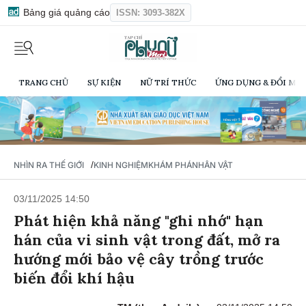
Bảng giá quảng cáo
ISSN: 3093-382X
TRANG CHỦ
SỰ KIỆN
NỮ TRÍ THỨC
ỨNG DỤNG & ĐỔI MỚI
/
NHÌN RA THẾ GIỚI
KINH NGHIỆM
KHÁM PHÁ
NHÂN VẬT
03/11/2025 14:50
Phát hiện khả năng "ghi nhớ" hạn
hán của vi sinh vật trong đất, mở ra
hướng mới bảo vệ cây trồng trước
biến đổi khí hậu