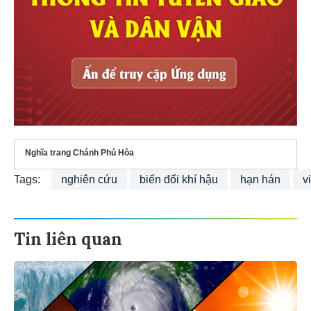
Nghĩa trang Chánh Phú Hòa
Tags:
nghiên cứu
biến đổi khí hậu
hạn hán
v
Tin liên quan