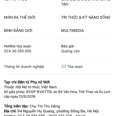
TẠO
NHÌN RA THẾ GIỚI
TRI THỨC & KỸ NĂNG SỐNG
BÌNH ĐẲNG GIỚI
MULTIMEDIA
Hotline tòa soạn
Báo giá
024.36.555.655
Quảng cáo
Thông tin doanh nghiệp
Tòa soạn
Tạp chí điện tử Phụ nữ Mới
Thuộc Hội Nữ trí thức Việt Nam
Số giấy phép: 81/GP-BVHTTDL do Bộ Văn Hóa, Thể Thao và Du Lịch
cấp ngày 12/6/2026.
Tổng biên tập:
Chu Thị Thu Hằng
Địa chỉ:
94 Nguyễn Hy Quang, phường Đống Đa, Hà Nội.
Hotline: 024.36.555.655 - 0913.212.736 - Email: