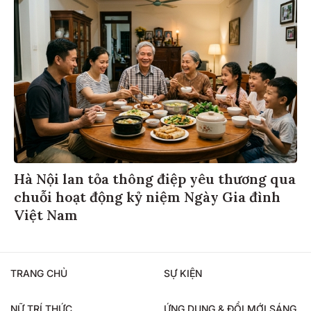
Hà Nội lan tỏa thông điệp yêu thương qua
chuỗi hoạt động kỷ niệm Ngày Gia đình
Việt Nam
TRANG CHỦ
SỰ KIỆN
NỮ TRÍ THỨC
ỨNG DỤNG & ĐỔI MỚI SÁNG