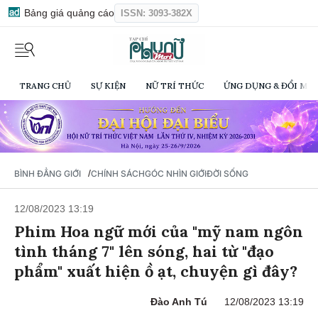
Bảng giá quảng cáo
ISSN: 3093-382X
TRANG CHỦ
SỰ KIỆN
NỮ TRÍ THỨC
ỨNG DỤNG & ĐỔI MỚI
/
BÌNH ĐẲNG GIỚI
CHÍNH SÁCH
GÓC NHÌN GIỚI
ĐỜI SỐNG
12/08/2023 13:19
Phim Hoa ngữ mới của "mỹ nam ngôn
tình tháng 7" lên sóng, hai từ "đạo
phẩm" xuất hiện ồ ạt, chuyện gì đây?
Đào Anh Tú
12/08/2023 13:19