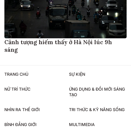
Cảnh tượng hiếm thấy ở Hà Nội lúc 9h
sáng
TRANG CHỦ
SỰ KIỆN
NỮ TRÍ THỨC
ỨNG DỤNG & ĐỔI MỚI SÁNG
TẠO
NHÌN RA THẾ GIỚI
TRI THỨC & KỸ NĂNG SỐNG
BÌNH ĐẲNG GIỚI
MULTIMEDIA