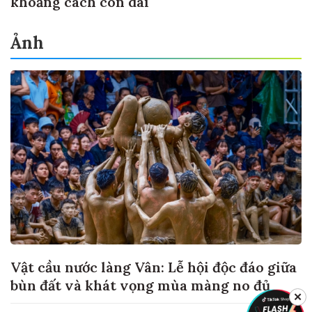
khoảng cách còn dài
Ảnh
Vật cầu nước làng Vân: Lễ hội độc đáo giữa
bùn đất và khát vọng mùa màng no đủ
✕