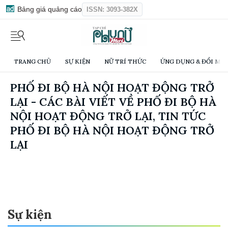
Bảng giá quảng cáo
ISSN: 3093-382X
TRANG CHỦ
SỰ KIỆN
NỮ TRÍ THỨC
ỨNG DỤNG & ĐỔI MỚI
PHỐ ĐI BỘ HÀ NỘI HOẠT ĐỘNG TRỞ
LẠI - CÁC BÀI VIẾT VỀ PHỐ ĐI BỘ HÀ
NỘI HOẠT ĐỘNG TRỞ LẠI, TIN TỨC
PHỐ ĐI BỘ HÀ NỘI HOẠT ĐỘNG TRỞ
LẠI
Sự kiện