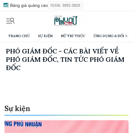
Bảng giá quảng cáo
ISSN: 3093-382X
TRANG CHỦ
SỰ KIỆN
NỮ TRÍ THỨC
ỨNG DỤNG & ĐỔI MỚI
PHÓ GIÁM ĐỐC - CÁC BÀI VIẾT VỀ
PHÓ GIÁM ĐỐC, TIN TỨC PHÓ GIÁM
ĐỐC
Sự kiện