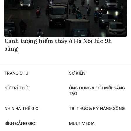
Cảnh tượng hiếm thấy ở Hà Nội lúc 9h
sáng
TRANG CHỦ
SỰ KIỆN
NỮ TRÍ THỨC
ỨNG DỤNG & ĐỔI MỚI SÁNG
TẠO
NHÌN RA THẾ GIỚI
TRI THỨC & KỸ NĂNG SỐNG
BÌNH ĐẲNG GIỚI
MULTIMEDIA