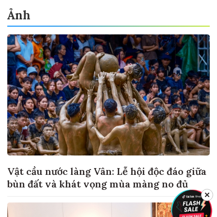
Ảnh
Vật cầu nước làng Vân: Lễ hội độc đáo giữa
bùn đất và khát vọng mùa màng no đủ
✕