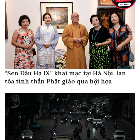
“Sen Đầu Hạ IX” khai mạc tại Hà Nội, lan
tỏa tinh thần Phật giáo qua hội họa