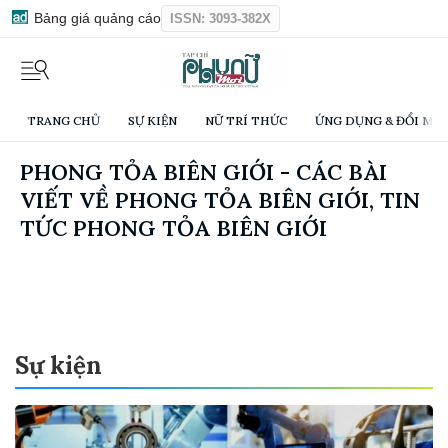
Bảng giá quảng cáo
ISSN: 3093-382X
TRANG CHỦ
SỰ KIỆN
NỮ TRÍ THỨC
ỨNG DỤNG & ĐỔI MỚI
PHONG TỎA BIÊN GIỚI - CÁC BÀI
VIẾT VỀ PHONG TỎA BIÊN GIỚI, TIN
TỨC PHONG TỎA BIÊN GIỚI
Sự kiện