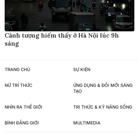
Cảnh tượng hiếm thấy ở Hà Nội lúc 9h
sáng
TRANG CHỦ
SỰ KIỆN
NỮ TRÍ THỨC
ỨNG DỤNG & ĐỔI MỚI SÁNG
TẠO
NHÌN RA THẾ GIỚI
TRI THỨC & KỸ NĂNG SỐNG
BÌNH ĐẲNG GIỚI
MULTIMEDIA